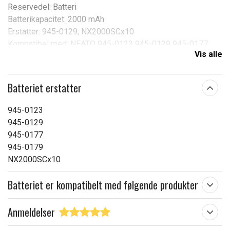
Reservedel: Batteri
Batterikapacitet: 2000 mAh
Erstatter: 945-0129, NX2000SCx10
Kompatibel med: NEATO 945-0123 945-0129 945-0177
Vis alle
945-0179 Botvac 70e Botvac 75 Botvac 80 Botvac 85
Botvac Connected Botvac D75 Botvac D80 Botvac D85
Batteriet erstatter
Spænding:
12,0 V
Kapacitet:
2000 mAh
945-0123
945-0129
Læs om betydningen af egenskaberne
945-0177
945-0179
NX2000SCx10
Batteriet er kompatibelt med følgende produkter
Anmeldelser