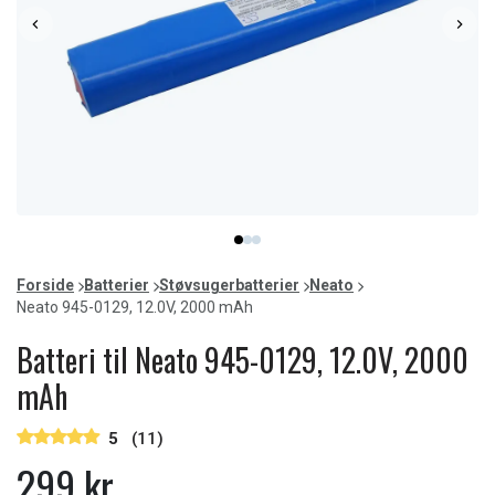
Item
item
item
item
1
0
1
2
of
Forside
Batterier
Støvsugerbatterier
Neato
3
Neato 945-0129, 12.0V, 2000 mAh
Batteri til Neato 945-0129, 12.0V, 2000
mAh
5
(11)
299 kr.