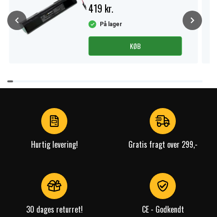
419 kr.
På lager
KØB
Item
1
of
4
Hurtig levering!
Gratis fragt over 299,-
30 dages returret!
CE - Godkendt