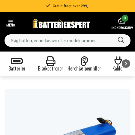
Gratis fragt over 299,-
Item
0
2
MENU
of
INDKØBSKURV
3
Batterier
Blækpatroner
Hørehjælpemidler
Kabler
Item
1
of
9