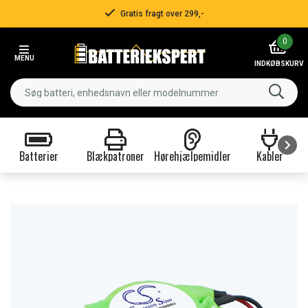
Gratis fragt over 299,-
Item
0
2
MENU
of
INDKØBSKURV
3
Batterier
Blækpatroner
Hørehjælpemidler
Kabler
Item
1
of
9