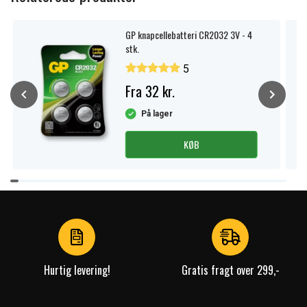
GP knapcellebatteri CR2032 3V - 4
stk.
5
Fra 32 kr.
På lager
KØB
Item
1
of
3
Hurtig levering!
Gratis fragt over 299,-