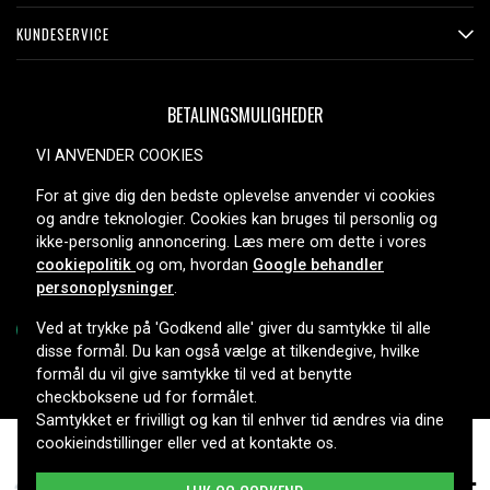
KUNDESERVICE
BETALINGSMULIGHEDER
VI ANVENDER COOKIES
For at give dig den bedste oplevelse anvender vi cookies
LEVERINGSMULIGHEDER
og andre teknologier. Cookies kan bruges til personlig og
ikke-personlig annoncering. Læs mere om dette i vores
cookiepolitik
og om, hvordan
Google behandler
personoplysninger
.
Ved at trykke på 'Godkend alle' giver du samtykke til alle
disse formål. Du kan også vælge at tilkendegive, hvilke
formål du vil give samtykke til ved at benytte
Copyright © 2026, Spares Nordic AB
checkboksene ud for formålet.
Samtykket er frivilligt og kan til enhver tid ændres via dine
cookieindstillinger eller ved at kontakte os.
34 kr.
Nec Versa M400, 3.0V, 200 mAh