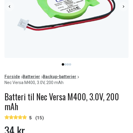
Item
item
item
item
item
1
0
1
2
3
of
Forside
Batterier
Backup-batterier
4
Nec Versa M400, 3.0V, 200 mAh
Batteri til Nec Versa M400, 3.0V, 200
mAh
5
(15)
34 kr.