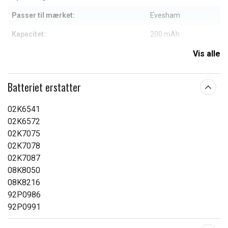
Passer til mærket:
Evesham
Kapacitet:
200 mAh
Vis alle
Læs om betydningen af egenskaberne
Batteriet erstatter
02K6541
02K6572
02K7075
02K7078
02K7087
08K8050
08K8216
92P0986
92P0991