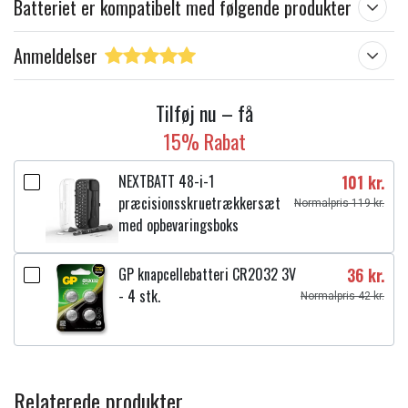
Batteriet er kompatibelt med følgende produkter
Anmeldelser
Tilføj nu – få
15% Rabat
NEXTBATT 48-i-1
101 kr.
præcisionsskruetrækkersæt
Normalpris 119 kr.
med opbevaringsboks
GP knapcellebatteri CR2032 3V
36 kr.
- 4 stk.
Normalpris 42 kr.
Relaterede produkter