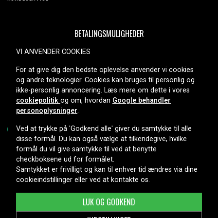
BETALINGSMULIGHEDER
VI ANVENDER COOKIES
For at give dig den bedste oplevelse anvender vi cookies
LEVERINGSMULIGHEDER
og andre teknologier. Cookies kan bruges til personlig og
ikke-personlig annoncering. Læs mere om dette i vores
cookiepolitik
og om, hvordan
Google behandler
personoplysninger
.
Ved at trykke på 'Godkend alle' giver du samtykke til alle
disse formål. Du kan også vælge at tilkendegive, hvilke
formål du vil give samtykke til ved at benytte
Copyright © 2026, Spares Nordic AB
checkboksene ud for formålet.
Samtykket er frivilligt og kan til enhver tid ændres via dine
cookieindstillinger eller ved at kontakte os.
LUK OG GODKEND