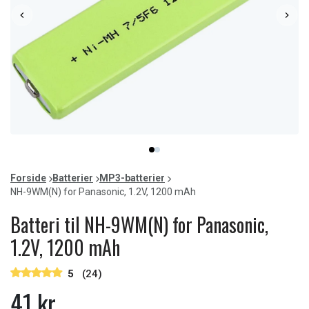
Item
item
item
1
0
1
of
Forside
Batterier
MP3-batterier
2
NH-9WM(N) for Panasonic, 1.2V, 1200 mAh
Batteri til NH-9WM(N) for Panasonic,
1.2V, 1200 mAh
5
(24)
41 kr.