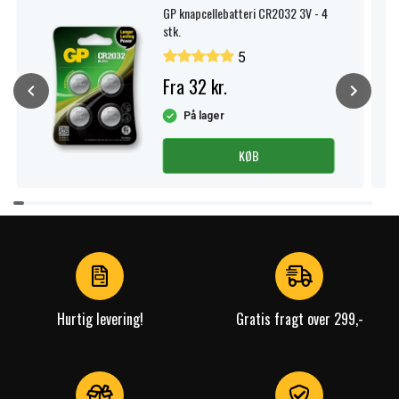
GP knapcellebatteri CR2032 3V - 4
stk.
5
Fra 32 kr.
På lager
KØB
Item
1
of
4
Hurtig levering!
Gratis fragt over 299,-