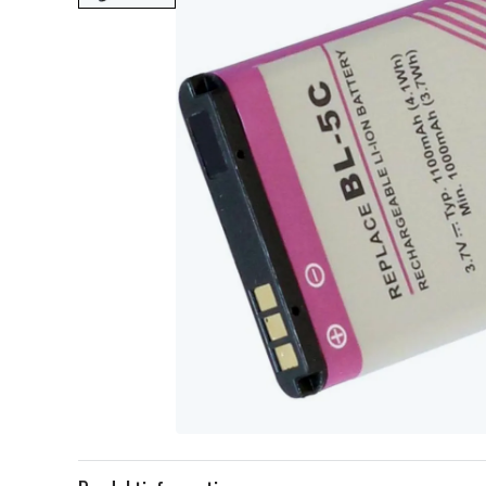
Item
1