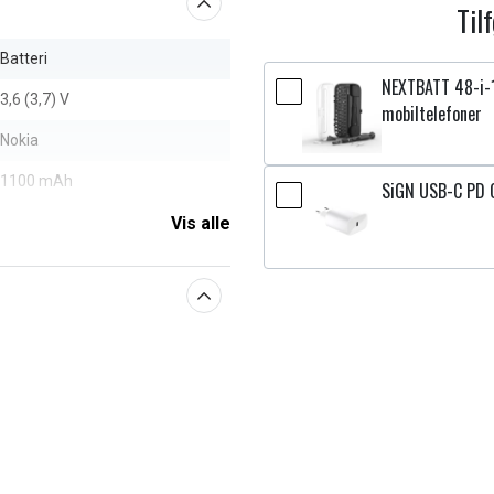
Til
Batteri
NEXTBATT 48-i-1
3,6 (3,7) V
mobiltelefoner
Nokia
1100 mAh
SiGN USB-C PD 
Vis alle
aberne