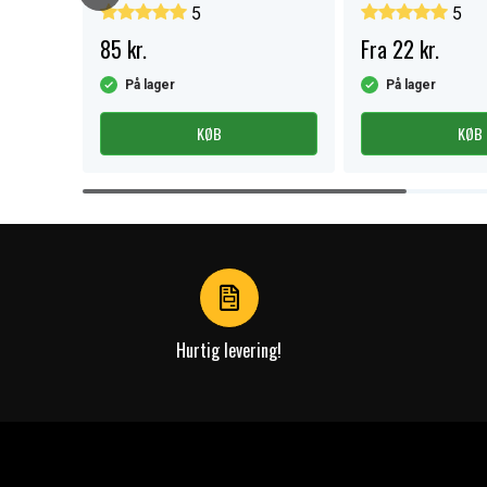
pak.
5
5
85 kr.
Fra 22 kr.
På lager
På lager
KØB
KØB
Item
1
of
4
Hurtig levering!