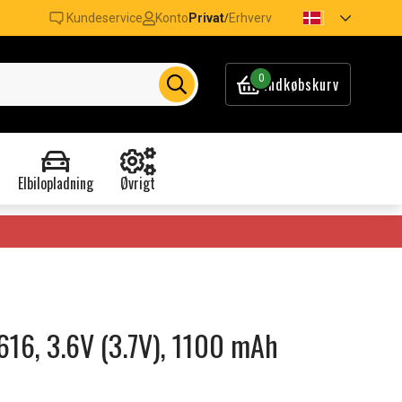
Kundeservice
Konto
Privat
Erhverv
/
0
Indkøbskurv
Elbilopladning
Øvrigt
1616, 3.6V (3.7V), 1100 mAh