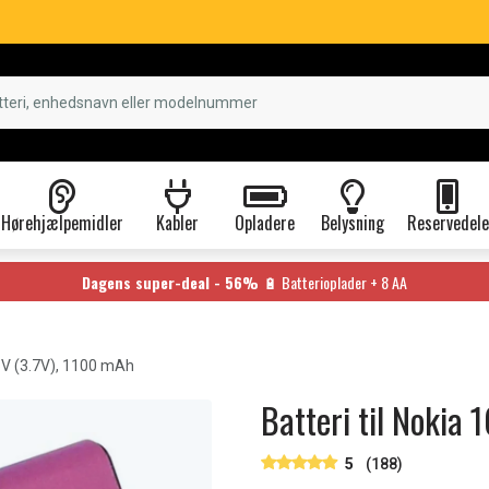
Hørehjælpemidler
Kabler
Opladere
Belysning
Reservedele
Dagens super-deal - 56%
🔋 Batterioplader + 8 AA
6V (3.7V), 1100 mAh
Batteri til Nokia 
5
(188)