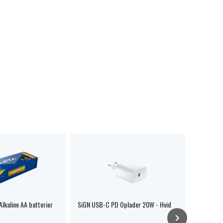
Alkaline AA batterier
SiGN USB-C PD Oplader 20W - Hvid
GP Super 
brandalar