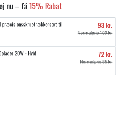
føj nu – få
15% Rabat
 præcisionsskruetrækkersæt til
93 kr.
Normalpris 109 kr.
Oplader 20W - Hvid
72 kr.
Normalpris 85 kr.