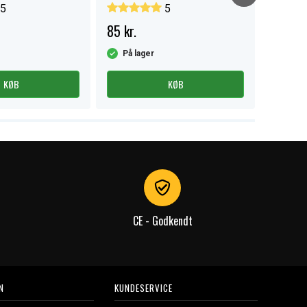
pak.
5
5
85 kr.
Fra 22 
På lager
På la
KØB
KØB
CE - Godkendt
N
KUNDESERVICE