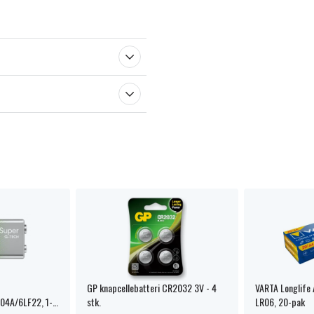
GP knapcellebatteri CR2032 3V - 4
VARTA Longlife 
604A/6LF22, 1-
stk.
LR06, 20-pak