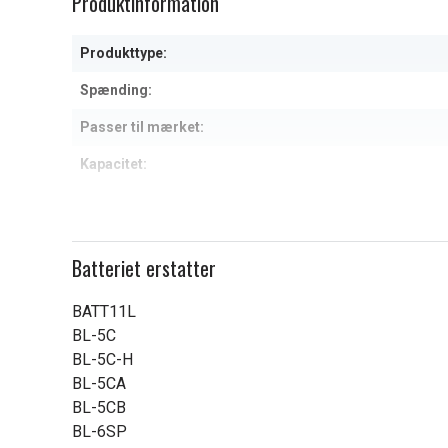
Produktinformation
of
1
Produkttype:
Spænding:
Passer til mærket:
Kapacitet:
Læs om betydningen af egensk
Batteriet erstatter
BATT11L
BL-5C
BL-5C-H
BL-5CA
BL-5CB
BL-6SP