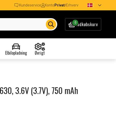
Kundeservice
Konto
Privat
Erhverv
/
0
Indkøbskurv
Elbilopladning
Øvrigt
 2630, 3.6V (3.7V), 750 mAh