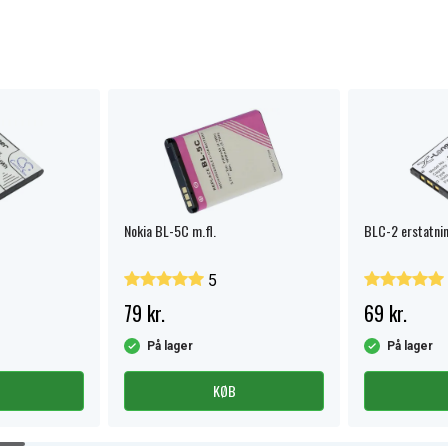
Nokia BL-5C m.fl.
BLC-2 erstatni
5
79 kr.
69 kr.
På lager
På lager
KØB