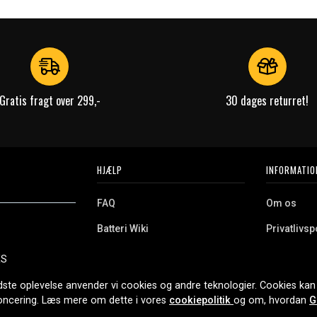
Gratis fragt over 299,-
30 dages returret!
HJÆLP
INFORMATIO
FAQ
Om os
Batteri Wiki
Privatlivspo
Retur
Købsvilkår
ES
e. Vi tilbyder et
Erhvervskunde
Cookies
oldning og meget
dste oplevelse anvender vi cookies og andre teknologier. Cookies kan 
r nethandel siden
noncering. Læs mere om dette i vores
cookiepolitik
og om, hvordan
G