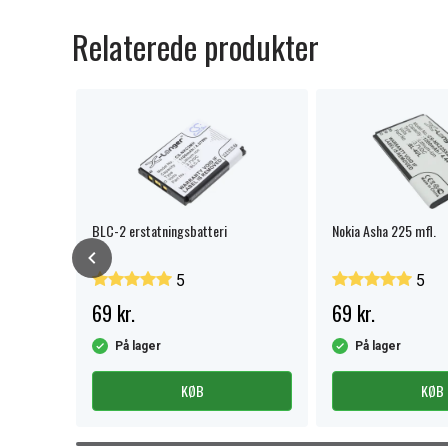
Relaterede produkter
BLC-2 erstatningsbatteri
Nokia Asha 225 mfl.
5
5
69 kr.
69 kr.
På lager
På lager
KØB
KØB
Item