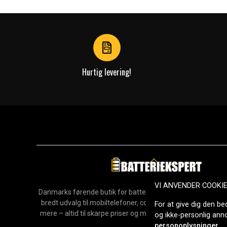
1
of
3
Hurtig levering!
VI ANVENDER COOKI
Danmarks førende butik for batterier, opladere og reservedel
bredt udvalg til mobiltelefoner, computere, værktøj, hush
For at give dig den be
mere – altid til skarpe priser og med hurtig levering. Sikke
og ikke-personlig an
2006.
personoplysninger
.