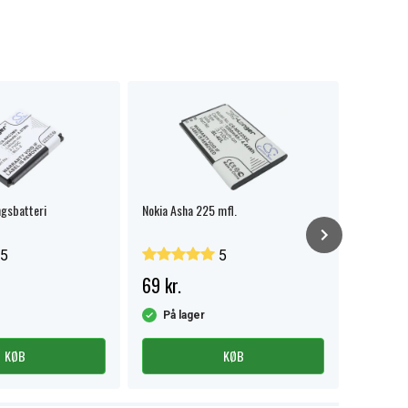
ngsbatteri
Nokia Asha 225 mfl.
Nokia BL-
5
5
69 kr.
79 kr.
På lager
På la
KØB
KØB