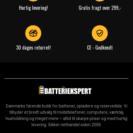
Hurtig levering!
Gratis fragt over 299,-
Effekt:
100 W
Ladeport:
USB-A, USB-C
Antal udgange:
2x USB-C, 1x USB-A
Kontakt til enhed:
USB-C
30 dages returret!
CE - Godkendt
Læs om betydningen af egenskaberne
Danmarks førende butik for batterier, opladere og reservedele. Vi
tilbyder et bredt udvalg til mobiltelefoner, computere, værktøj,
husholdning og meget mere – altid til skarpe priser og med hurtig
levering. Sikker nethandel siden 2006.