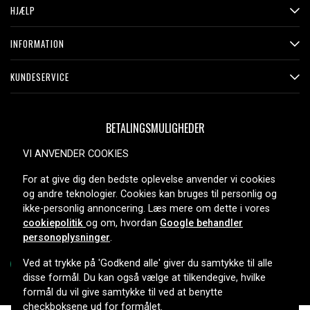
HJÆLP
INFORMATION
KUNDESERVICE
BETALINGSMULIGHEDER
VI ANVENDER COOKIES
For at give dig den bedste oplevelse anvender vi cookies
LEVERINGSMULIGHEDER
og andre teknologier. Cookies kan bruges til personlig og
ikke-personlig annoncering. Læs mere om dette i vores
cookiepolitik
og om, hvordan
Google behandler
personoplysninger
.
Ved at trykke på 'Godkend alle' giver du samtykke til alle
disse formål. Du kan også vælge at tilkendegive, hvilke
formål du vil give samtykke til ved at benytte
Copyright © 2026, Spares Nordic AB
checkboksene ud for formålet.