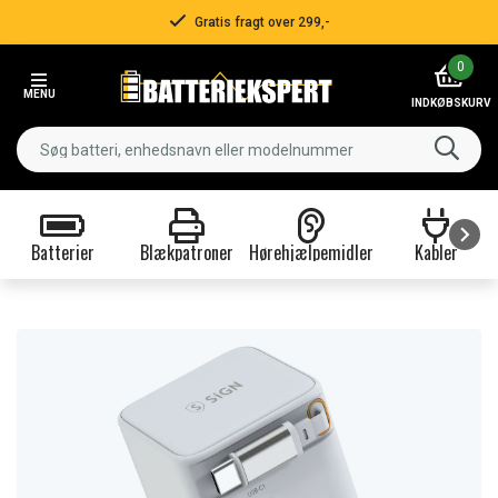
Gratis fragt over 299,-
Item
0
2
MENU
of
INDKØBSKURV
3
Batterier
Blækpatroner
Hørehjælpemidler
Kabler
Item
1
of
9