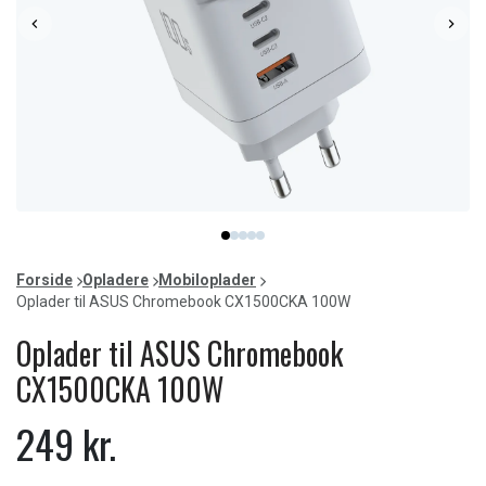
Item
item
item
item
item
item
1
0
1
2
3
4
of
Forside
Opladere
Mobiloplader
5
Oplader til ASUS Chromebook CX1500CKA 100W
Oplader til ASUS Chromebook
CX1500CKA 100W
249 kr.