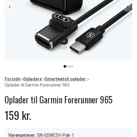
Item
item
item
item
item
1
0
1
2
3
of
Forside
Opladere
Smartwatch oplader
4
Oplader til Garmin Forerunner 965
Oplader til Garmin Forerunner 965
159 kr.
Varenummer:
SN-GSWC5V-Pak-1