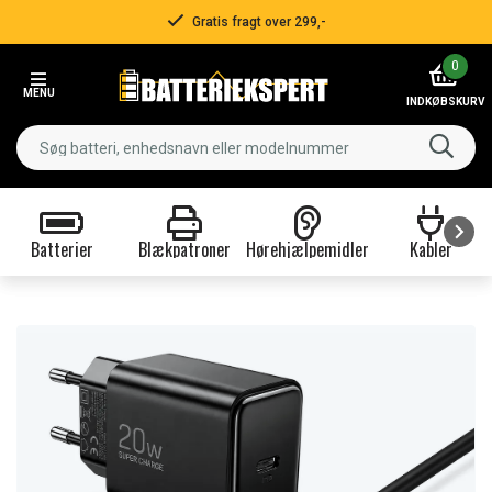
Gratis fragt over 299,-
Item
0
2
MENU
of
INDKØBSKURV
3
Batterier
Blækpatroner
Hørehjælpemidler
Kabler
Item
1
of
9