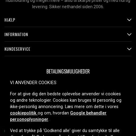
husholdning og meget mere – altid til skarpe priser og med hurtig
levering. Sikker nethandel siden 2006.
HJÆLP
INFORMATION
KUNDESERVICE
BETALINGSMULIGHEDER
VI ANVENDER COOKIES
For at give dig den bedste oplevelse anvender vi cookies
LEVERINGSMULIGHEDER
og andre teknologier. Cookies kan bruges til personlig og
ikke-personlig annoncering. Læs mere om dette i vores
cookiepolitik
og om, hvordan
Google behandler
personoplysninger
.
Ved at trykke på 'Godkend alle' giver du samtykke til alle