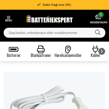
Gratis fragt over 299,-
Item
0
2
MENU
of
INDKØBSKURV
3
Batterier
Blækpatroner
Hørehjælpemidler
Kabler
Item
1
of
9