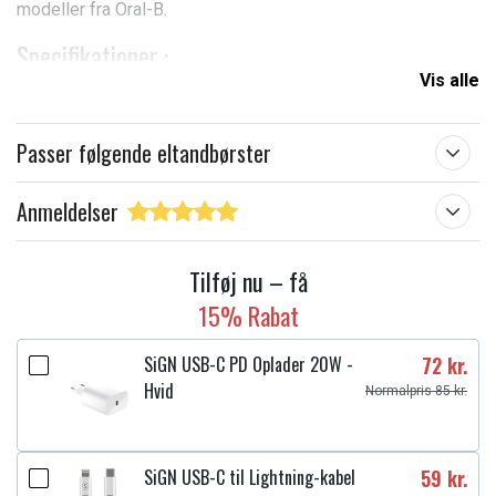
modeller fra Oral-B.
Specifikationer
:
Vis alle
Type: Opladningskabel til elektrisk tandbørste
Stik: Vægstikkontakt
Opladningstid cirka 5-6 timer
Passer følgende eltandbørster
Fuld opladning holder 3-4 uger afhængigt af brug
Kompatibel med
:
Anmeldelser
Oral-B iO-serien 7
Oral-B iO-serien 8
Tilføj nu – få
Oral-B iO-serien 9
15% Rabat
Oral-B iO-serien 10
SiGN USB-C PD Oplader 20W -
72 kr.
Hvid
Normalpris 85 kr.
Produkttype:
Andre opladere
Varemærke:
SiGN
SiGN USB-C til Lightning-kabel
59 kr.
Læs om betydningen af egenskaberne