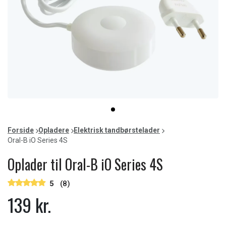
Item
item
1
0
of
Forside
Opladere
Elektrisk tandbørstelader
1
Oral-B iO Series 4S
Oplader til Oral-B iO Series 4S
5
(8)
139 kr.