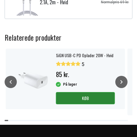
2.1A, 2m - Hvid
Normalpris 69 kr.
Relaterede produkter
SiGN USB-C PD Oplader 20W - Hvid
5
85 kr.
På lager
KØB
Item
1
of