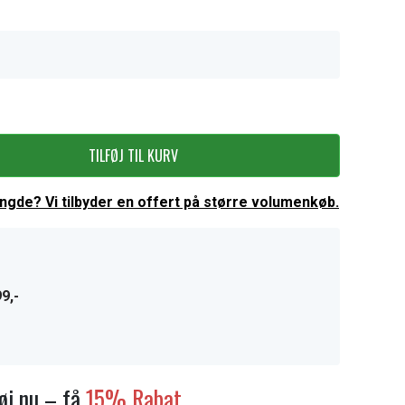
TILFØJ TIL KURV
ængde? Vi tilbyder en offert på større volumenkøb.
9,-
føj nu – få
15% Rabat