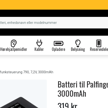
Hørehjælpemidler
Kabler
Opladere
Belysning
Reservedele
nfunksteuerung 790, 7,2V, 3000mAh
Batteri til Palfin
3000mAh
319 kr.