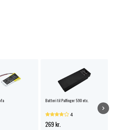
ofa
Batteri til Palfinger 590 etc.
Logitech 
1300mAh B
4
269 kr.
139 kr.