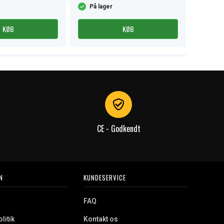
På lager
På la
KØB
KØB
CE - Godkendt
N
KUNDESERVICE
FAQ
litik
Kontakt os