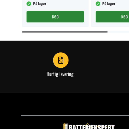
På lager
På lager
KØB
KØB
Item
1
of
4
Hurtig levering!