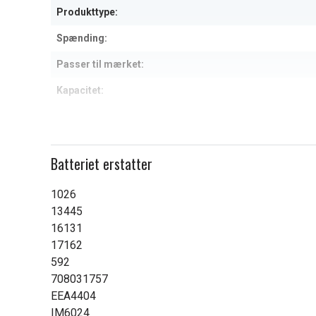
Produkttype:
Spænding:
Passer til mærket:
Kapacitet:
Læs om betydningen af egensk
Batteriet erstatter
1026
13445
16131
17162
592
708031757
EEA4404
IM6024