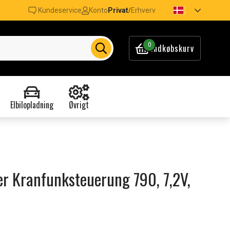
Kundeservice
Konto
Privat
Erhverv
/
0
Indkøbskurv
Elbilopladning
Øvrigt
ger Kranfunksteuerung 790, 7,2V,