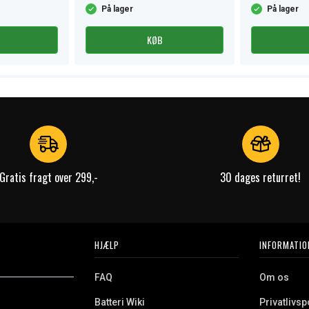
På lager
På lager
KØB
Gratis fragt over 299,-
30 dages returret!
HJÆLP
INFORMATIO
FAQ
Om os
Batteri Wiki
Privatlivspo