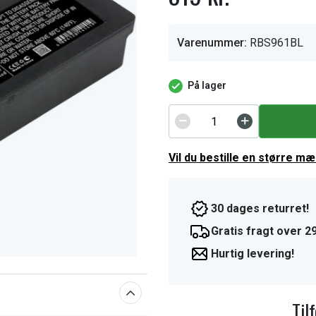
Varenummer:
RBS961BL
På lager
Vil du bestille en større m
30 dages returret!
Gratis fragt over 29
Hurtig levering!
Til