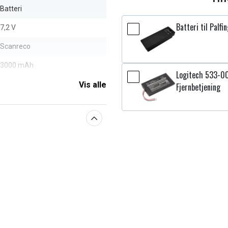
Batteri
Batteri til Palfi
7,2 V
Scanreco
3000 mAh
Logitech 533-00
Vis alle
Fjernbetjening
aberne