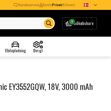
Kundeservice
Konto
Privat
Erhverv
/
0
Indkøbskurv
Elbilopladning
Øvrigt
sonic EY3552GQW, 18V, 3000 mAh