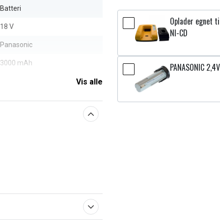
Batteri
Oplader egnet ti
18 V
NI-CD
Panasonic
3000 mAh
PANASONIC 2,4V
Vis alle
aberne