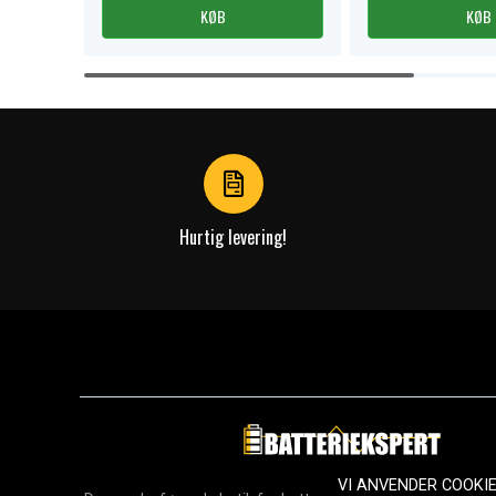
KØB
KØB
Item
1
of
4
Hurtig levering!
VI ANVENDER COOKI