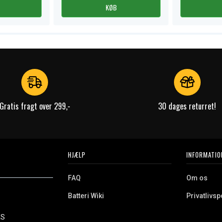
KØB
Gratis fragt over 299,-
30 dages returret!
HJÆLP
INFORMATIO
FAQ
Om os
Batteri Wiki
Privatlivspo
Retur
Købsvilkår
ES