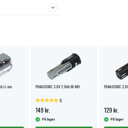
h Li-ion
PANASONIC 3.6V 2.0Ah NI-MH
PANASONIC 3,6V 
5
149 kr.
129 kr.
På lager
På lager