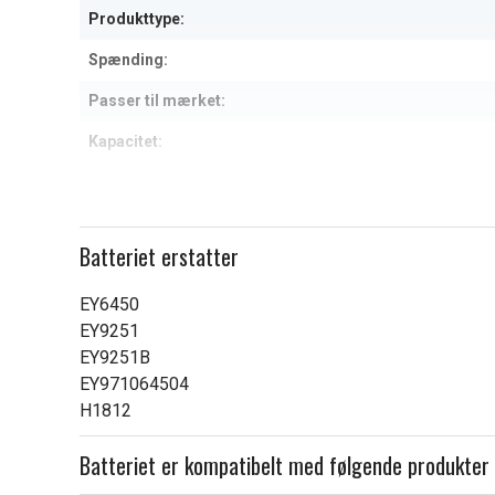
Produkttype:
Spænding:
Passer til mærket:
Kapacitet:
Læs om betydningen af egensk
Batteriet erstatter
EY6450
EY9251
EY9251B
EY971064504
H1812
Batteriet er kompatibelt med følgende produkter