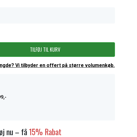
TILFØJ TIL KURV
ængde? Vi tilbyder en offert på større volumenkøb.
9,-
føj nu – få
15% Rabat