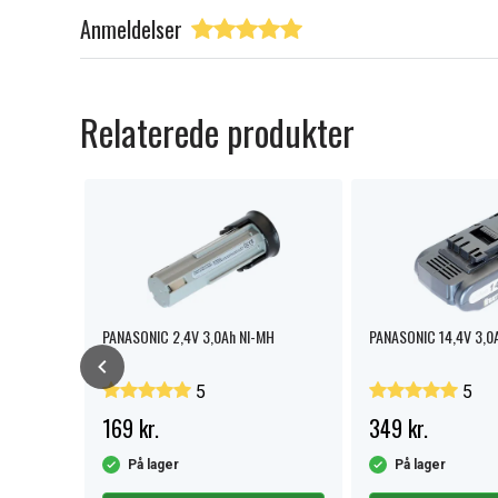
Anmeldelser
Relaterede produkter
n
PANASONIC 2,4V 3,0Ah NI-MH
PANASONIC 14,4V 3,0A
5
5
169 kr.
349 kr.
På lager
På lager