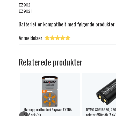
EZ902
EZ9021
Batteriet er kompatibelt med følgende produkter
Anmeldelser
Relaterede produkter
MH
Høreapparatbatteri Rayovac EXTRA
DYMO S0915380, 260P
13, 6 stk./pk.
printer 650mAh, 7.4V