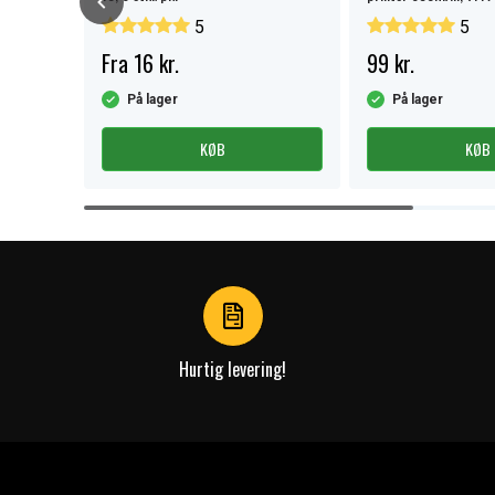
5
5
Fra 16 kr.
99 kr.
På lager
På lager
KØB
KØB
Item
1
of
4
Hurtig levering!