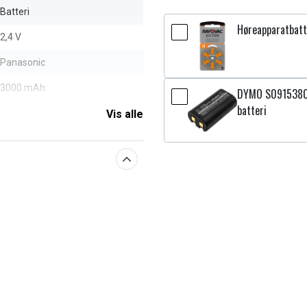
Batteri
Høreapparatbatte
2,4 V
Panasonic
3000 mAh
DYMO S0915380,
batteri
Vis alle
aberne