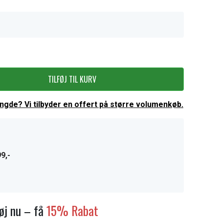
TILFØJ TIL KURV
ængde? Vi tilbyder en offert på større volumenkøb.
9,-
føj nu – få
15% Rabat