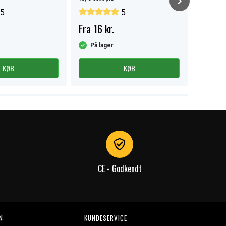
5
5
Fra 16 kr.
99 kr.
På lager
På la
KØB
KØB
CE - Godkendt
N
KUNDESERVICE