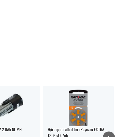
 2.0Ah NI-MH
Høreapparatbatteri Rayovac EXTRA
DYMO S09
13, 6 stk./pk.
printer 6