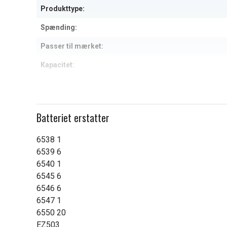
Produkttype:
Spænding:
Passer til mærket:
Kapacitet:
Læs om betydningen af egensk
Batteriet erstatter
6538 1
6539 6
6540 1
6545 6
6546 6
6547 1
6550 20
EZ503