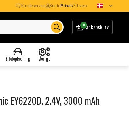
Kundeservice
Konto
Privat
Erhverv
/
0
Indkøbskurv
Elbilopladning
Øvrigt
sonic EY6220D, 2.4V, 3000 mAh