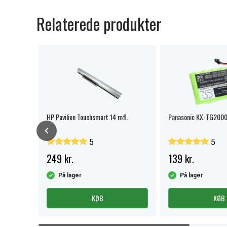
Relaterede produkter
HP Pavilion Touchsmart 14 mfl.
Panasonic KX-TG2000
5
5
249 kr.
139 kr.
På lager
På lager
KØB
KØB
Item