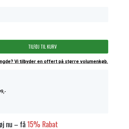
TILFØJ TIL KURV
ængde? Vi tilbyder en offert på større volumenkøb.
9,-
føj nu – få
15% Rabat