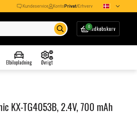
Kundeservice
Konto
Privat
Erhverv
/
0
Indkøbskurv
Elbilopladning
Øvrigt
sonic KX-TG4053B, 2.4V, 700 mAh