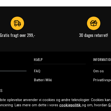
Gratis fragt over 299,-
30 dages returret!
HJÆLP
INFORMATIO
FAQ
Om os
Batteri Wiki
Privatlivspo
Retur
Købsvilkår
ES
e. Vi tilbyder et
Erhvervskunde
Cookies
oldning og meget
dste oplevelse anvender vi cookies og andre teknologier. Cookies kan 
r nethandel siden
noncering. Læs mere om dette i vores
cookiepolitik
og om, hvordan
G