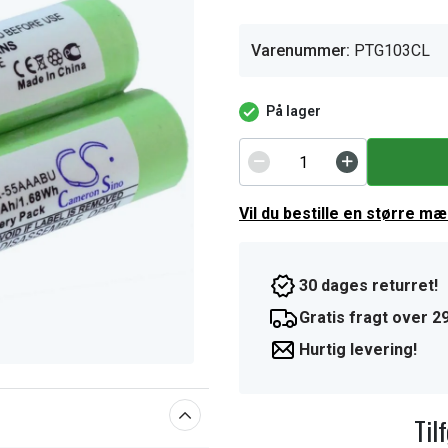
Varenummer:
PTG103CL
På lager
Vil du bestille en større m
30 dages returret!
Gratis fragt over 29
Hurtig levering!
Til