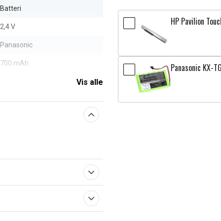
Batteri
HP Pavilion Tou
2,4 V
Panasonic
700 mAh
Panasonic KX-T
Vis alle
aberne