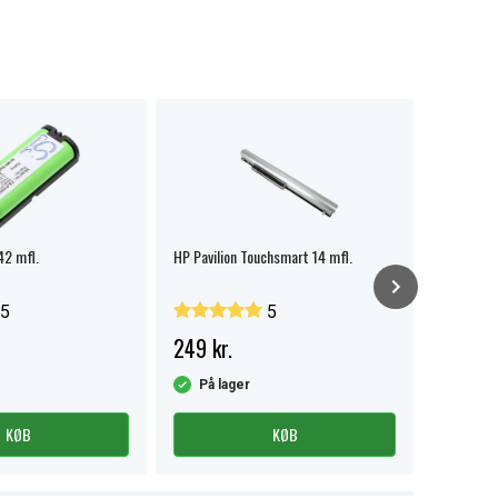
42 mfl.
HP Pavilion Touchsmart 14 mfl.
Panasoni
5
5
249 kr.
139 kr.
På lager
På la
KØB
KØB