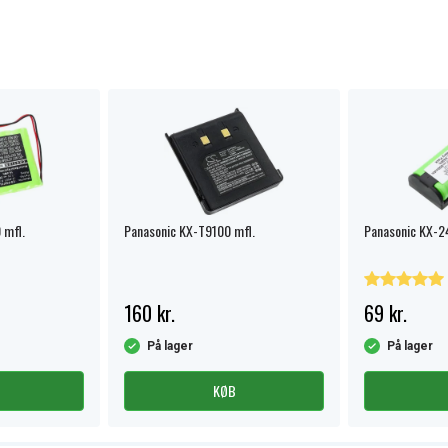
 mfl.
Panasonic KX-T9100 mfl.
Panasonic KX-2
160 kr.
69 kr.
På lager
På lager
KØB