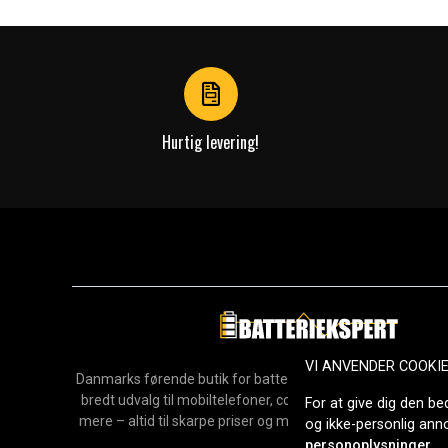
1
of
4
Hurtig levering!
VI ANVENDER COOKI
Danmarks førende butik for batterier, opladere og reservedel
bredt udvalg til mobiltelefoner, computere, værktøj, hush
For at give dig den be
mere – altid til skarpe priser og med hurtig levering. Sikke
og ikke-personlig an
2006.
personoplysninger
.