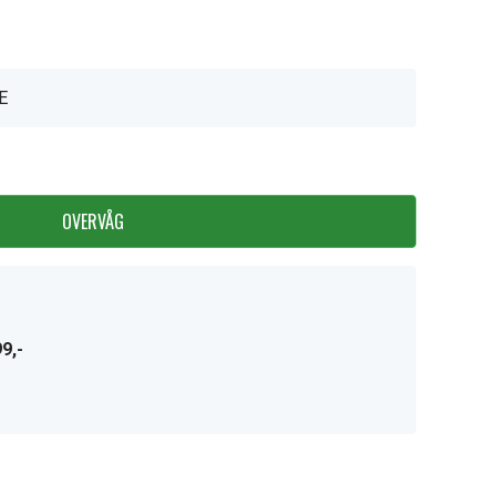
E
OVERVÅG
9,-