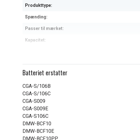
Produkttype:
Spænding:
Passer til mærket:
Kapacitet:
Læs om betydningen af egensk
Batteriet erstatter
CGA-S/106B
CGA-S/106C
CGA-S009
CGA-S009E
CGA-S106C
DMW-BCF10
DMW-BCF10E
DMW-BCF10PP