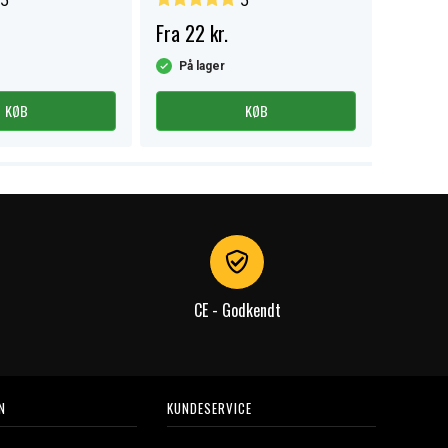
5
5
Fra 22 kr.
59 kr.
På lager
På la
KØB
KØB
CE - Godkendt
N
KUNDESERVICE