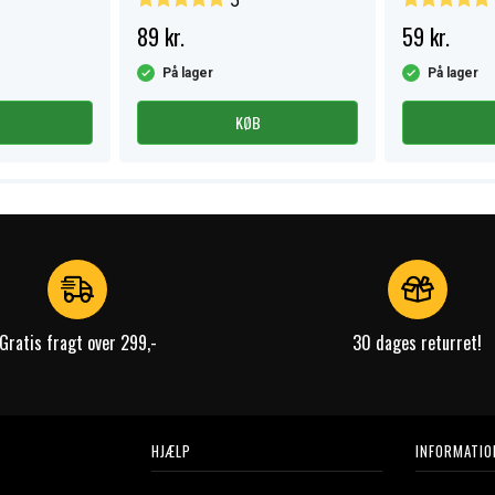
5
89 kr.
59 kr.
På lager
På lager
KØB
Gratis fragt over 299,-
30 dages returret!
HJÆLP
INFORMATIO