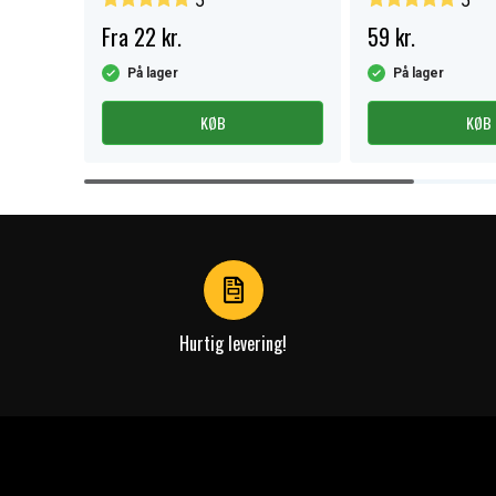
5
5
Fra 22 kr.
59 kr.
På lager
På lager
KØB
KØB
Item
1
of
4
Hurtig levering!