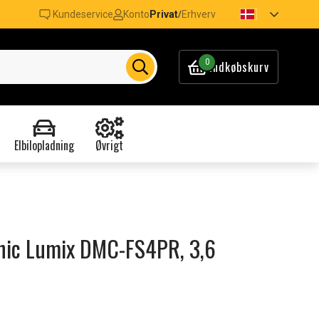
Kundeservice
Konto
Privat
Erhverv
/
0
Indkøbskurv
Elbilopladning
Øvrigt
onic Lumix DMC-FS4PR, 3,6