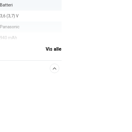
Batteri
3,6 (3,7) V
Panasonic
940 mAh
Vis alle
aberne