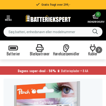
Gratis fragt over 299,-
Item
0
2
MENU
of
INDKØBSKURV
3
Batterier
Blækpatroner
Hørehjælpemidler
Kabler
Item
1
of
Dagens super-deal - 56%
🔋 Batterioplader + 8 AA
9