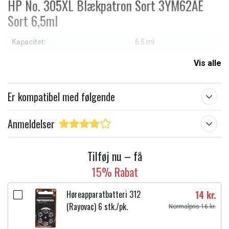
HP No. 305XL Blækpatron Sort 3YM62AE
Sort 6,5ml
Kapacitet:
6.5 ml
Produkttype:
Blækpatroner
Vis alle
Passer til mærket:
Peach
Er kompatibel med følgende
Farve:
Sort
Anmeldelser
Læs om betydningen af egenskaberne
Tilføj nu – få
15% Rabat
Høreapparatbatteri 312
14 kr.
(Rayovac) 6 stk./pk.
Normalpris 16 kr.