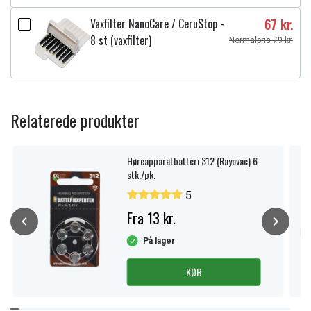
Vaxfilter NanoCare / CeruStop -
67 kr.
8 st (vaxfilter)
Normalpris 79 kr.
Relaterede produkter
Høreapparatbatteri 312 (Rayovac) 6
stk./pk.
5
Fra 13 kr.
På lager
KØB
Item