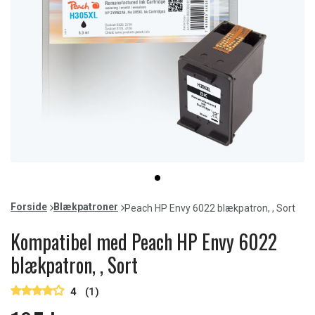
Item
item
1
0
of
Forside
Blækpatroner
Peach HP Envy 6022 blækpatron, , Sort
1
Kompatibel med Peach HP Envy 6022
blækpatron, , Sort
4
(1)