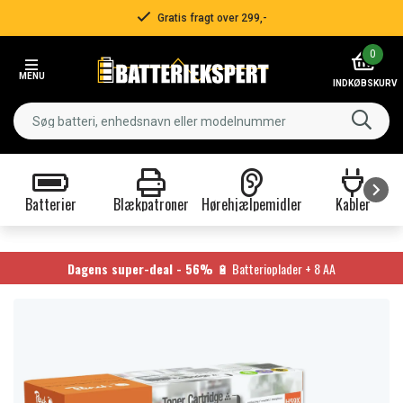
Gratis fragt over 299,-
Item
0
2
MENU
of
INDKØBSKURV
3
Batterier
Blækpatroner
Hørehjælpemidler
Kabler
Item
1
of
Dagens super-deal - 56%
🔋 Batterioplader + 8 AA
9