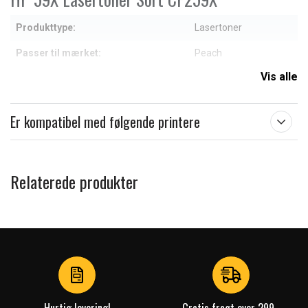
Produkttype:
Lasertoner
Passer til mærket:
Peach
Vis alle
Farve:
Sort
Læs om betydningen af egenskaberne
Er kompatibel med følgende printere
Relaterede produkter