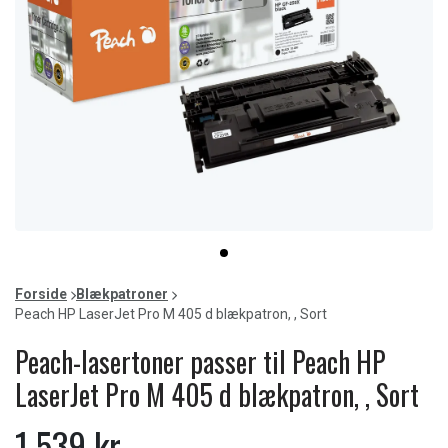
Item
item
1
0
of
Forside
Blækpatroner
1
Peach HP LaserJet Pro M 405 d blækpatron, , Sort
Peach-lasertoner passer til Peach HP
LaserJet Pro M 405 d blækpatron, , Sort
1.539 kr.