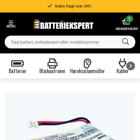
Gratis fragt over 299,-
Item
0
2
MENU
of
INDKØBSKURV
3
Batterier
Blækpatroner
Hørehjælpemidler
Kabler
Item
1
of
9