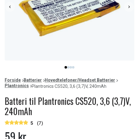
Item
item
item
item
item
1
0
1
2
3
of
Forside
Batterier
Hovedtelefoner/Headset Batterier
4
Plantronics
Plantronics CS520, 3,6 (3,7)V, 240mAh
Batteri til Plantronics CS520, 3,6 (3,7)V,
240mAh
5
(7)
59 kr.