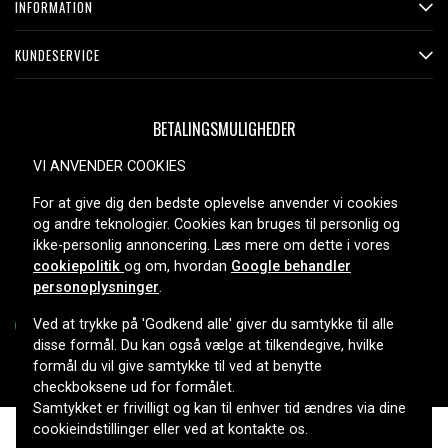
INFORMATION
KUNDESERVICE
BETALINGSMULIGHEDER
VI ANVENDER COOKIES
For at give dig den bedste oplevelse anvender vi cookies
LEVERINGSMULIGHEDER
og andre teknologier. Cookies kan bruges til personlig og
ikke-personlig annoncering. Læs mere om dette i vores
cookiepolitik
og om, hvordan
Google behandler
personoplysninger
.
Ved at trykke på 'Godkend alle' giver du samtykke til alle
disse formål. Du kan også vælge at tilkendegive, hvilke
formål du vil give samtykke til ved at benytte
Copyright © 2026, Spares Nordic AB
checkboksene ud for formålet.
Samtykket er frivilligt og kan til enhver tid ændres via dine
cookieindstillinger eller ved at kontakte os.