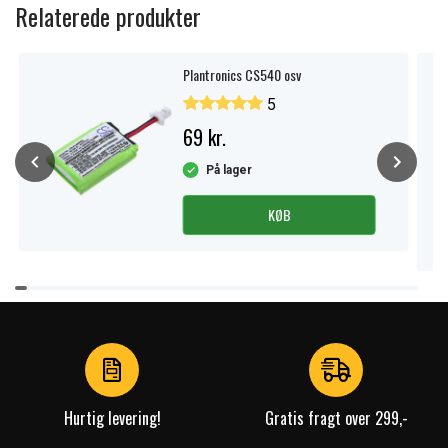
Relaterede produkter
Plantronics CS540 osv
5
69 kr.
På lager
KØB
Item
1
of
4
Hurtig levering!
Gratis fragt over 299,-