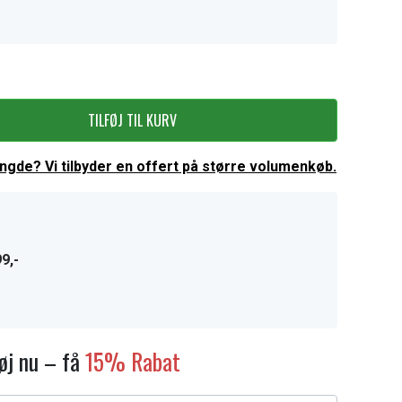
TILFØJ TIL KURV
ængde? Vi tilbyder en offert på større volumenkøb.
9,-
føj nu – få
15% Rabat