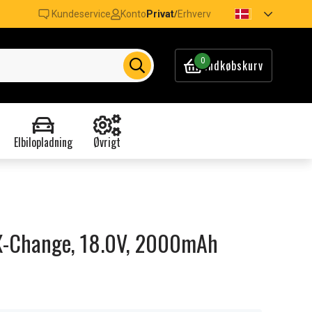
Kundeservice
Konto
Privat
Erhverv
/
0
Indkøbskurv
Elbilopladning
Øvrigt
r X-Change, 18.0V, 2000mAh