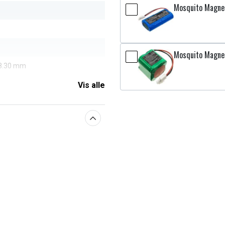
Mosquito Magnet
Mosquito Magne
48.30 mm
Vis alle
aberne