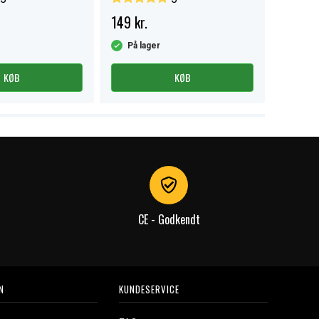
149 kr.
174 kr.
På lager
På la
KØB
KØB
CE - Godkendt
N
KUNDESERVICE