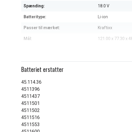
6
Spænding:
18.0 V
Batteritype:
Li-ion
Passer til mærket:
Kraftixx
Mål:
121.00 x 77.30 x 
Kapacitet:
2000 mAh
Læs om betydningen af egensk
Batteriet erstatter
45.114.36
4511396
4511437
4511501
4511502
4511516
4511553
4511600