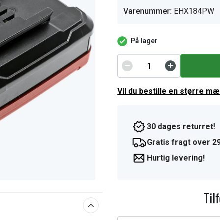
Varenummer:
EHX184PW
På lager
Vil du bestille en større m
30 dages returret!
Gratis fragt over 29
Hurtig levering!
Til