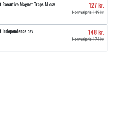
 Executive Magnet Traps M osv
127 kr.
Normalpris 149 kr.
t Independence osv
148 kr.
Normalpris 174 kr.