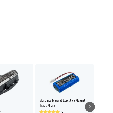
l.
Mosquito Magnet Executive Magnet
Mosquito
Traps M osv
5
5