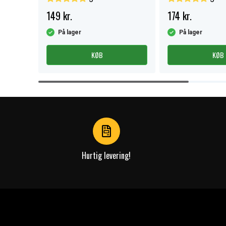
149 kr.
174 kr.
På lager
På lager
KØB
KØB
Item
1
of
4
Hurtig levering!