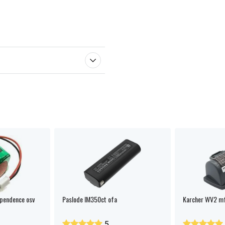
pendence osv
Paslode IM350ct ofa
Karcher WV2 mf
5