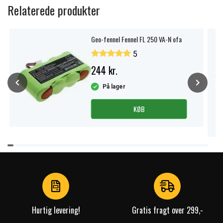
Relaterede produkter
Geo-fennel Fennel FL 250 VA-N ofa
5
244 kr.
På lager
KØB
Item
1
of
4
Hurtig levering!
Gratis fragt over 299,-