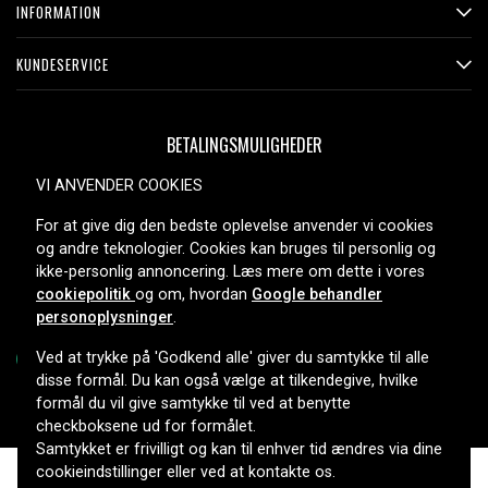
INFORMATION
KUNDESERVICE
BETALINGSMULIGHEDER
VI ANVENDER COOKIES
For at give dig den bedste oplevelse anvender vi cookies
LEVERINGSMULIGHEDER
og andre teknologier. Cookies kan bruges til personlig og
ikke-personlig annoncering. Læs mere om dette i vores
cookiepolitik
og om, hvordan
Google behandler
personoplysninger
.
Ved at trykke på 'Godkend alle' giver du samtykke til alle
disse formål. Du kan også vælge at tilkendegive, hvilke
formål du vil give samtykke til ved at benytte
Copyright © 2026, Spares Nordic AB
checkboksene ud for formålet.
Samtykket er frivilligt og kan til enhver tid ændres via dine
cookieindstillinger eller ved at kontakte os.