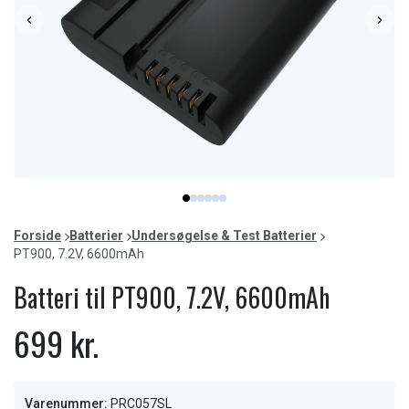
Item
item
item
item
item
item
item
1
0
1
2
3
4
5
of
Forside
Batterier
Undersøgelse & Test Batterier
6
PT900, 7.2V, 6600mAh
Batteri til PT900, 7.2V, 6600mAh
699 kr.
Varenummer:
PRC057SL