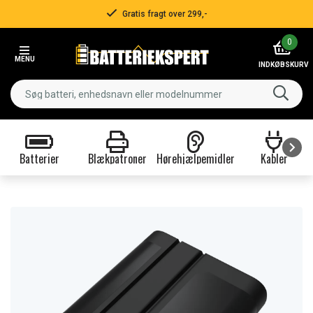
Gratis fragt over 299,-
Item
0
2
MENU
of
INDKØBSKURV
3
Batterier
Blækpatroner
Hørehjælpemidler
Kabler
Item
1
of
9