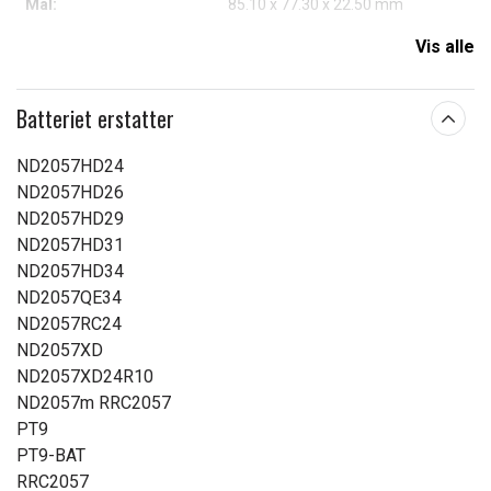
Mål:
85.10 x 77.30 x 22.50 mm
Kapacitet:
6600 mAh
Vis alle
Læs om betydningen af egenskaberne
Batteriet erstatter
ND2057HD24
ND2057HD26
ND2057HD29
ND2057HD31
ND2057HD34
ND2057QE34
ND2057RC24
ND2057XD
ND2057XD24R10
ND2057m RRC2057
PT9
PT9-BAT
RRC2057