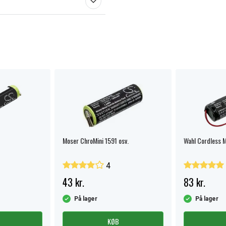
Moser ChroMini 1591 osv.
Wahl Cordless M
4
43 kr.
83 kr.
På lager
På lager
KØB