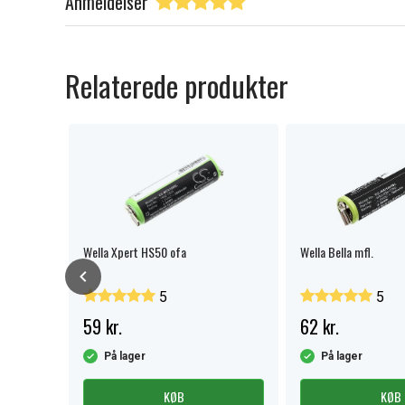
Anmeldelser
Relaterede produkter
l.
Wella Xpert HS50 ofa
Wella Bella mfl.
5
5
59 kr.
62 kr.
På lager
På lager
KØB
KØB