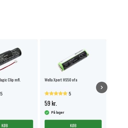
agic Clip mfl.
Wella Xpert HS50 ofa
Wella Bell
5
5
59 kr.
62 kr.
På lager
På la
KØB
KØB