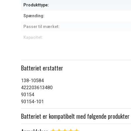
Produkttype:
Spænding:
Passer til mærket:
Kapacitet:
Læs om betydningen af egensk
Batteriet erstatter
138-10584
422203613480
93154
93154-101
Batteriet er kompatibelt med følgende produkter