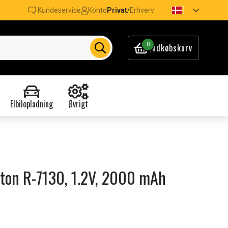
Kundeservice
Konto
Privat
Erhverv
/
0
Indkøbskurv
Elbilopladning
Øvrigt
gton R-7130, 1.2V, 2000 mAh