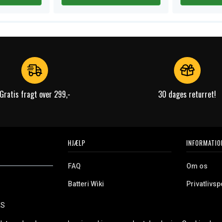
Gratis fragt over 299,-
30 dages returret!
HJÆLP
INFORMATIO
FAQ
Om os
Batteri Wiki
Privatlivspo
Retur
Købsvilkår
ES
e. Vi tilbyder et
Erhvervskunde
Cookies