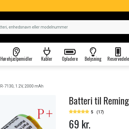
Hørehjælpemidler
Kabler
Opladere
Belysning
Reservedele
R-7130, 1.2V, 2000 mAh
Batteri til Remin
5
(17)
69 kr.