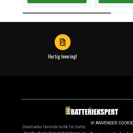
Item
1
of
4
Hurtig levering!
VI ANVENDER COOKI
Danmarks førende butik for batterier, opladere og reservedel