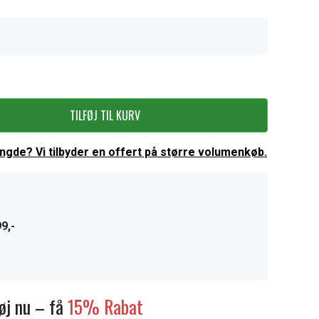
TILFØJ TIL KURV
ængde? Vi tilbyder en offert på større volumenkøb.
9,-
føj nu – få
15% Rabat