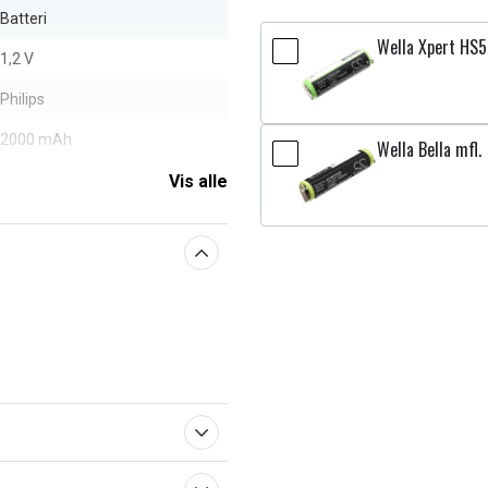
Batteri
Wella Xpert HS5
1,2 V
Philips
2000 mAh
Wella Bella mfl.
Vis alle
aberne