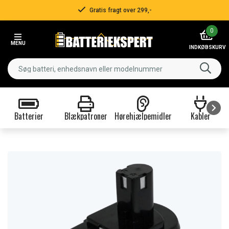
Gratis fragt over 299,-
Item
0
2
MENU
of
INDKØBSKURV
3
Batterier
Blækpatroner
Hørehjælpemidler
Kabler
Item
1
of
9