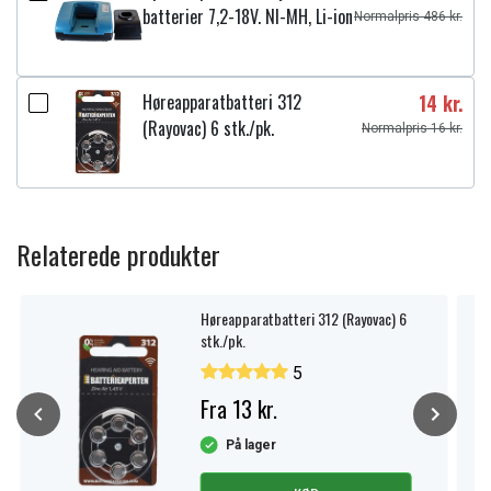
batterier 7,2-18V. NI-MH, Li-ion
Normalpris 486 kr.
Høreapparatbatteri 312
14 kr.
(Rayovac) 6 stk./pk.
Normalpris 16 kr.
Relaterede produkter
Høreapparatbatteri 312 (Rayovac) 6
stk./pk.
5
Fra 13 kr.
På lager