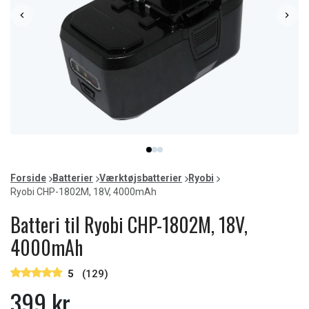
Item
item
item
item
1
0
1
2
of
Forside
Batterier
Værktøjsbatterier
Ryobi
3
Ryobi CHP-1802M, 18V, 4000mAh
Batteri til Ryobi CHP-1802M, 18V,
4000mAh
5
(129)
399 kr.