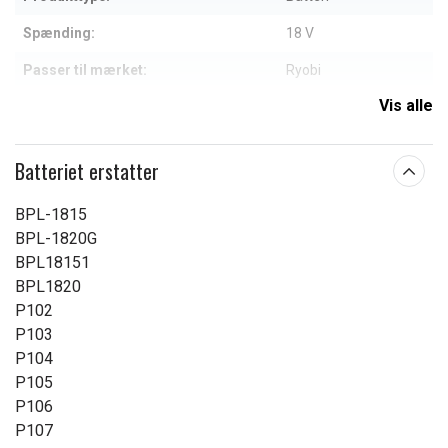
Spænding:
18 V
Passer til mærket:
Ryobi
Vis alle
Kapacitet:
4000 mAh
Læs om betydningen af egenskaberne
Batteriet erstatter
BPL-1815
BPL-1820G
BPL18151
BPL1820
P102
P103
P104
P105
P106
P107