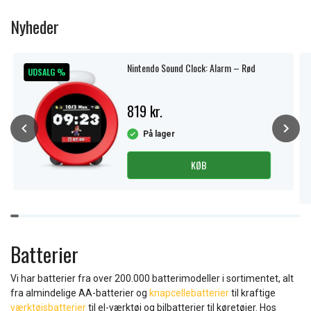
1
of
Nyheder
11
Nintendo Sound Clock: Alarm – Rød
UDSALG %
819 kr.
På lager
KØB
Item
1
of
Batterier
10
Vi har batterier fra over 200.000 batterimodeller i sortimentet, alt
fra almindelige AA-batterier og
knapcellebatterier
til kraftige
værktøjsbatterier
til el-værktøj og bilbatterier til køretøjer. Hos