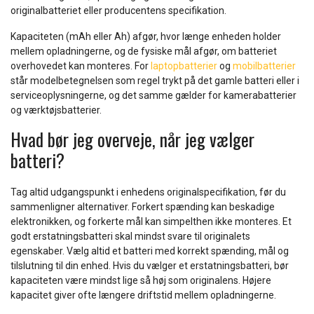
originalbatteriet eller producentens specifikation.
Kapaciteten (mAh eller Ah) afgør, hvor længe enheden holder
mellem opladningerne, og de fysiske mål afgør, om batteriet
overhovedet kan monteres. For
laptopbatterier
og
mobilbatterier
står modelbetegnelsen som regel trykt på det gamle batteri eller i
serviceoplysningerne, og det samme gælder for kamerabatterier
og værktøjsbatterier.
Hvad bør jeg overveje, når jeg vælger
batteri?
Tag altid udgangspunkt i enhedens originalspecifikation, før du
sammenligner alternativer. Forkert spænding kan beskadige
elektronikken, og forkerte mål kan simpelthen ikke monteres. Et
godt erstatningsbatteri skal mindst svare til originalets
egenskaber. Vælg altid et batteri med korrekt spænding, mål og
tilslutning til din enhed. Hvis du vælger et erstatningsbatteri, bør
kapaciteten være mindst lige så høj som originalens. Højere
kapacitet giver ofte længere driftstid mellem opladningerne.