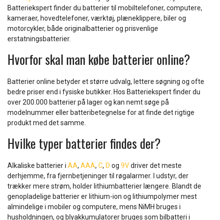
Batteriekspert finder du batterier til mobiltelefoner, computere,
kameraer, hovedtelefoner, værktøj, plæneklippere, biler og
motorcykler, både originalbatterier og prisvenlige
erstatningsbatterier.
Hvorfor skal man købe batterier online?
Batterier online betyder et større udvalg, lettere søgning og ofte
bedre priser end i fysiske butikker. Hos Batteriekspert finder du
over 200.000 batterier på lager og kan nemt søge på
modelnummer eller batteribetegnelse for at finde det rigtige
produkt med det samme.
Hvilke typer batterier findes der?
Alkaliske batterier i
AA
,
AAA
,
C
,
D
og
9V
driver det meste
derhjemme, fra fjernbetjeninger til røgalarmer. I udstyr, der
trækker mere strøm, holder lithiumbatterier længere. Blandt de
genopladelige batterier er lithium-ion og lithiumpolymer mest
almindelige i mobiler og computere, mens NiMH bruges i
husholdningen, og blyakkumulatorer bruges som bilbatteri i