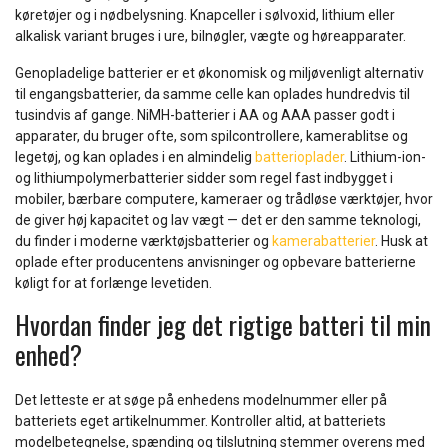
køretøjer og i nødbelysning. Knapceller i sølvoxid, lithium eller
alkalisk variant bruges i ure, bilnøgler, vægte og høreapparater.
Genopladelige batterier er et økonomisk og miljøvenligt alternativ
til engangsbatterier, da samme celle kan oplades hundredvis til
tusindvis af gange. NiMH-batterier i AA og AAA passer godt i
apparater, du bruger ofte, som spilcontrollere, kamerablitse og
legetøj, og kan oplades i en almindelig
batterioplader
. Lithium-ion-
og lithiumpolymerbatterier sidder som regel fast indbygget i
mobiler, bærbare computere, kameraer og trådløse værktøjer, hvor
de giver høj kapacitet og lav vægt — det er den samme teknologi,
du finder i moderne værktøjsbatterier og
kamerabatterier
. Husk at
oplade efter producentens anvisninger og opbevare batterierne
køligt for at forlænge levetiden.
Hvordan finder jeg det rigtige batteri til min
enhed?
Det letteste er at søge på enhedens modelnummer eller på
batteriets eget artikelnummer. Kontroller altid, at batteriets
modelbetegnelse, spænding og tilslutning stemmer overens med