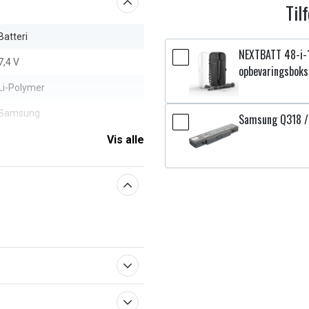
Til
Batteri
NEXTBATT 48-i-
7,4 V
opbevaringsboks
Li-Polymer
Samsung
Samsung Q318 /
5850 mAh
Vis alle
aberne