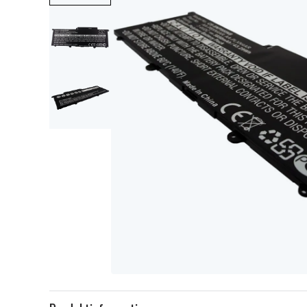
Item
1