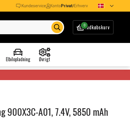
Kundeservice
Konto
Privat
Erhverv
/
0
Indkøbskurv
Elbilopladning
Øvrigt
ung 900X3C-A01, 7.4V, 5850 mAh