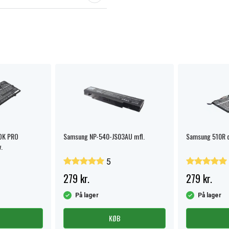
OK PRO
Samsung NP-540-JS03AU mfl.
Samsung 510R 
.
5
279 kr.
279 kr.
På lager
På lager
KØB