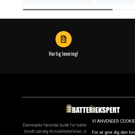
Item
1
of
4
Hurtig levering!
VI ANVENDER COOKI
Danmarks førende butik for batterier, opladere og reservedel
bredt udvalg til mobiltelefoner, computere, værktøj, hush
For at give dig den be