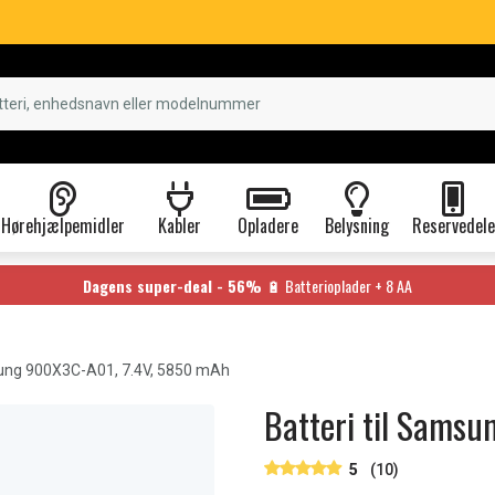
Hørehjælpemidler
Kabler
Opladere
Belysning
Reservedele
Dagens super-deal - 56%
🔋 Batterioplader + 8 AA
ng 900X3C-A01, 7.4V, 5850 mAh
Batteri til Sams
5
(10)