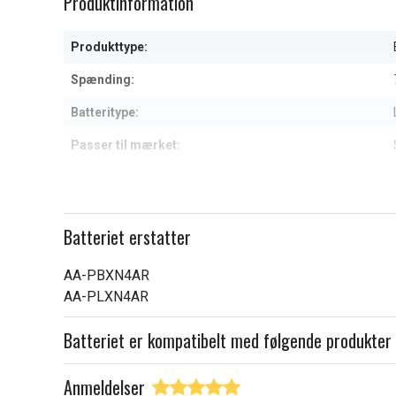
Produktinformation
of
3
Produkttype:
Spænding:
Batteritype:
Passer til mærket:
Kapacitet:
Læs om betydningen af egensk
Batteriet erstatter
AA-PBXN4AR
AA-PLXN4AR
Batteriet er kompatibelt med følgende produkter
Anmeldelser