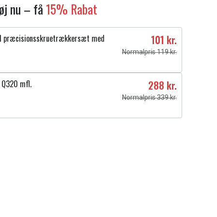
føj nu – få
15% Rabat
1 præcisionsskruetrækkersæt med
101 kr.
Normalpris 119 kr.
 Q320 mfl.
288 kr.
Normalpris 339 kr.