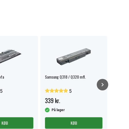
ofa
Samsung Q318 / Q320 mfl.
Samsung
NP930XDB
5
5
339 kr.
599 kr
På lager
På la
KØB
KØB