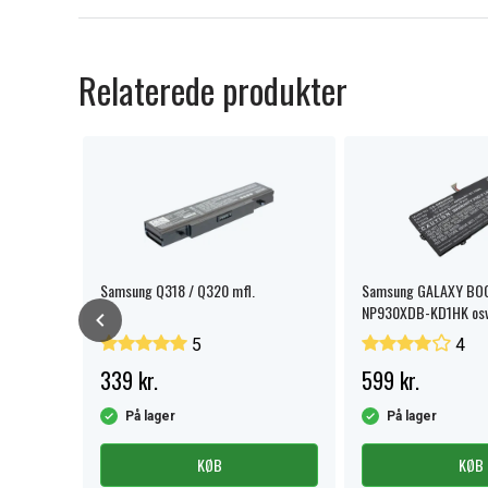
Relaterede produkter
Samsung Q318 / Q320 mfl.
Samsung GALAXY BO
NP930XDB-KD1HK osv
5
4
339 kr.
599 kr.
På lager
På lager
KØB
KØB