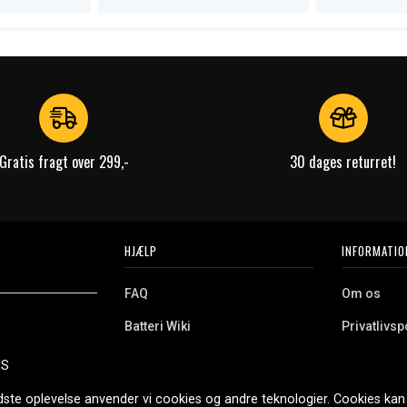
Gratis fragt over 299,-
30 dages returret!
HJÆLP
INFORMATIO
FAQ
Om os
Batteri Wiki
Privatlivspo
Retur
Købsvilkår
ES
e. Vi tilbyder et
Erhvervskunde
Cookies
oldning og meget
dste oplevelse anvender vi cookies og andre teknologier. Cookies kan 