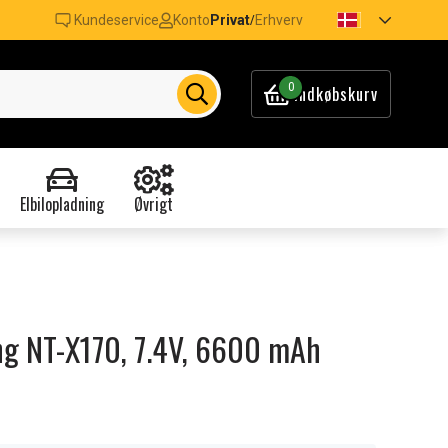
Kundeservice
Konto
Privat
Erhverv
/
0
Indkøbskurv
Elbilopladning
Øvrigt
ung NT-X170, 7.4V, 6600 mAh