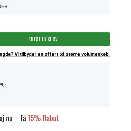
0HB
TILFØJ TIL KURV
ængde? Vi tilbyder en offert på større volumenkøb.
9,-
føj nu – få
15% Rabat