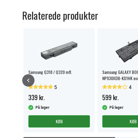
Relaterede produkter
Samsung Q318 / Q320 mfl.
Samsung GALAXY BO
NP930XDB-KD1HK osv
5
4
339 kr.
599 kr.
På lager
På lager
KØB
KØB
Item