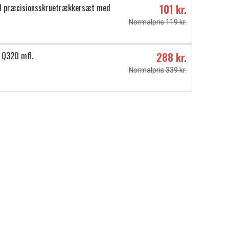
1 præcisionsskruetrækkersæt med
101 kr.
Normalpris 119 kr.
 Q320 mfl.
288 kr.
Normalpris 339 kr.