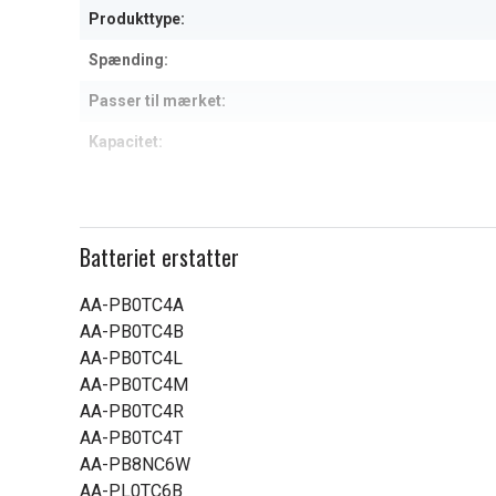
Produkttype:
Spænding:
Passer til mærket:
Kapacitet:
Læs om betydningen af egensk
Batteriet erstatter
AA-PB0TC4A
AA-PB0TC4B
AA-PB0TC4L
AA-PB0TC4M
AA-PB0TC4R
AA-PB0TC4T
AA-PB8NC6W
AA-PL0TC6B