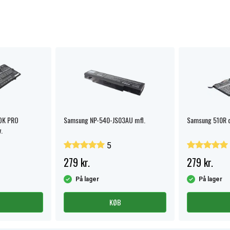
OK PRO
Samsung NP-540-JS03AU mfl.
Samsung 510R 
.
5
279 kr.
279 kr.
På lager
På lager
KØB