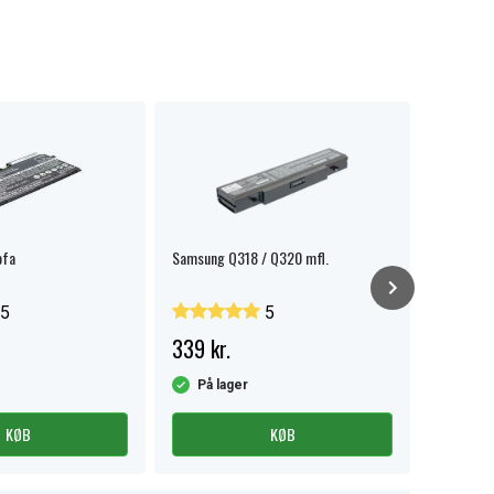
ofa
Samsung Q318 / Q320 mfl.
Samsung
NP930XDB
5
5
339 kr.
599 kr
På lager
På la
KØB
KØB