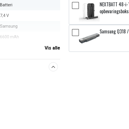
NEXTBATT 48-i-
Batteri
opbevaringsboks
7,4 V
Samsung
Samsung Q318 /
6600 mAh
Vis alle
aberne