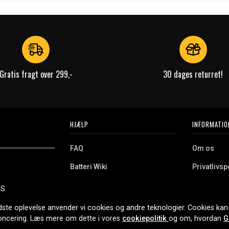
Gratis fragt over 299,-
30 dages returret!
HJÆLP
INFORMATIO
FAQ
Om os
Batteri Wiki
Privatlivspo
Retur
Købsvilkår
ES
e. Vi tilbyder et
Erhvervskunde
Cookies
oldning og meget
dste oplevelse anvender vi cookies og andre teknologier. Cookies kan 
r nethandel siden
noncering. Læs mere om dette i vores
cookiepolitik
og om, hvordan
G