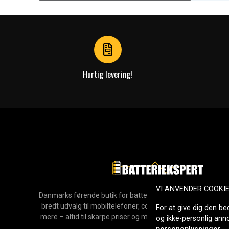
1
of
4
Hurtig levering!
VI ANVENDER COOKI
Danmarks førende butik for batterier, opladere og reservedel
bredt udvalg til mobiltelefoner, computere, værktøj, hush
For at give dig den be
mere – altid til skarpe priser og med hurtig levering. Sikke
og ikke-personlig an
2006.