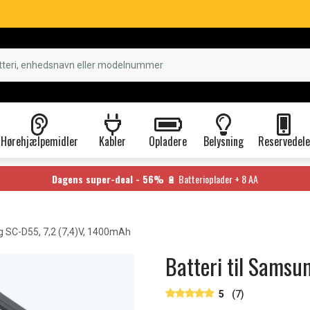
Hørehjælpemidler
Kabler
Opladere
Belysning
Reservedele
Dagens super-deal - 56%
🔋 Batterioplader + 8 AA
SC-D55, 7,2 (7,4)V, 1400mAh
Batteri til Samsu
5
(7)