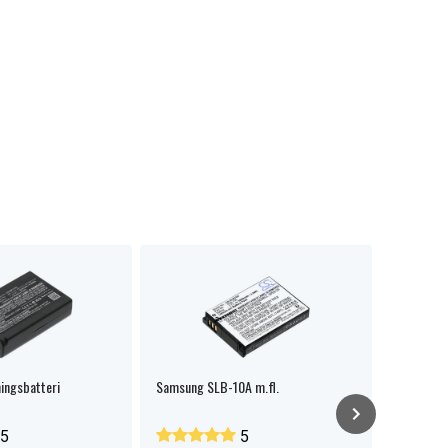
ingsbatteri
Samsung SLB-10A m.fl.
Nextbatt 
2000mAh
5
5