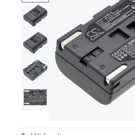
Item
1