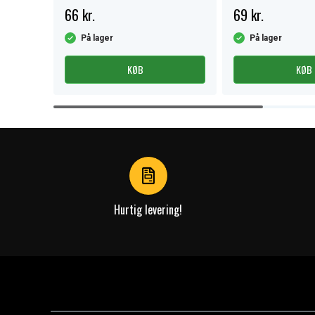
66 kr.
69 kr.
På lager
På lager
KØB
KØB
Item
1
of
4
Hurtig levering!