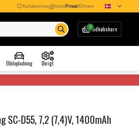
Kundeservice
Konto
Privat
Erhverv
/
0
Indkøbskurv
Elbilopladning
Øvrigt
ng SC-D55, 7,2 (7,4)V, 1400mAh