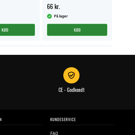
66 kr.
69 kr.
På lager
På la
KØB
KØB
CE - Godkendt
N
KUNDESERVICE
FAQ