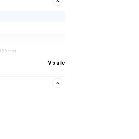
19.96 mm
Vis alle
aberne