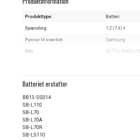
Produktinformation
of
5
Produkttype:
Batteri
Spænding:
7,2 (7,4) V
Passer til mærket:
Samsung
Mål:
55.77 x 39.82 x 
Kapacitet:
1400 mAh
Læs om betydningen af egensk
Batteriet erstatter
BB13-SS014
SB-L110
SB-L70
SB-L70A
SB-L70R
SB-LS110