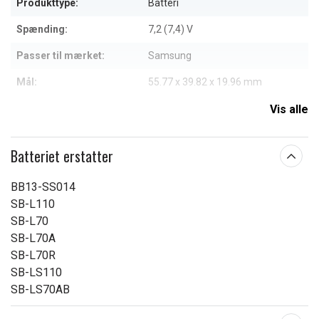
Produkttype:
Batteri
Spænding:
7,2 (7,4) V
Passer til mærket:
Samsung
Mål:
55.77 x 39.82 x 19.96 mm
Kapacitet:
1400 mAh
Vis alle
Læs om betydningen af egenskaberne
Batteriet erstatter
BB13-SS014
SB-L110
SB-L70
SB-L70A
SB-L70R
SB-LS110
SB-LS70AB