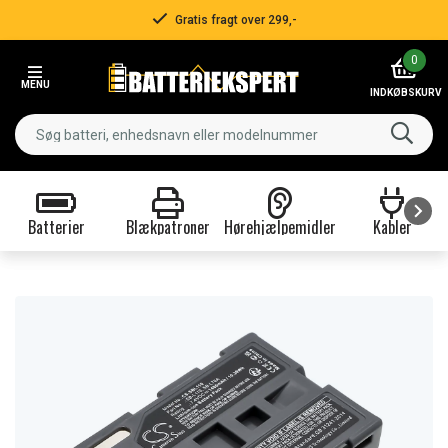
Gratis fragt over 299,-
Item
0
2
MENU
of
INDKØBSKURV
3
Batterier
Blækpatroner
Hørehjælpemidler
Kabler
Item
1
of
9