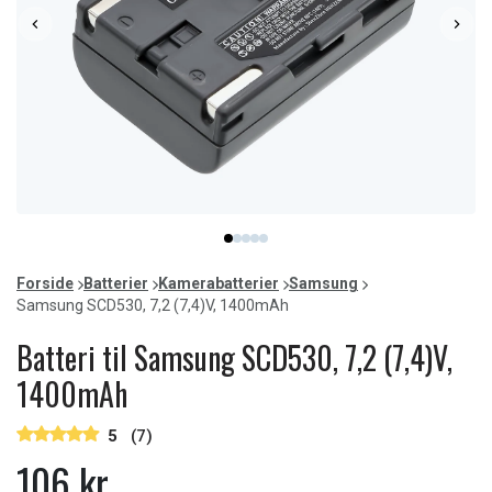
Item
item
item
item
item
item
1
0
1
2
3
4
of
Forside
Batterier
Kamerabatterier
Samsung
5
Samsung SCD530, 7,2 (7,4)V, 1400mAh
Batteri til Samsung SCD530, 7,2 (7,4)V,
1400mAh
5
(7)
106 kr.