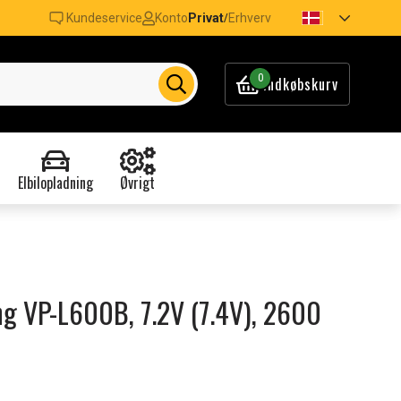
Kundeservice
Konto
Privat
Erhverv
/
0
Indkøbskurv
Elbilopladning
Øvrigt
ng VP-L600B, 7.2V (7.4V), 2600