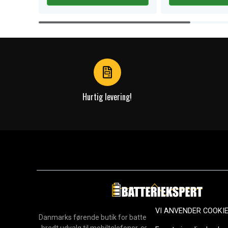
Item
1
of
4
Hurtig levering!
VI ANVENDER COOKI
Danmarks førende butik for batterier, opladere og reservedel