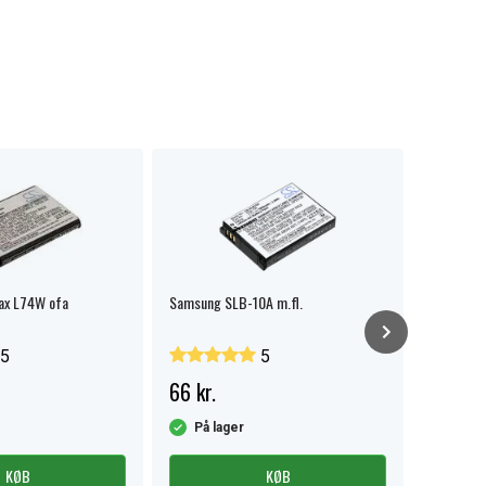
ax L74W ofa
Samsung SLB-10A m.fl.
SLB-0937 
5
5
66 kr.
59 kr.
På lager
På la
KØB
KØB