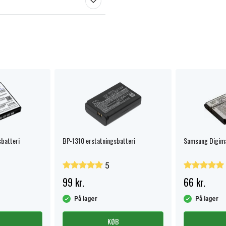
batteri
BP-1310 erstatningsbatteri
Samsung Digim
5
99 kr.
66 kr.
På lager
På lager
KØB