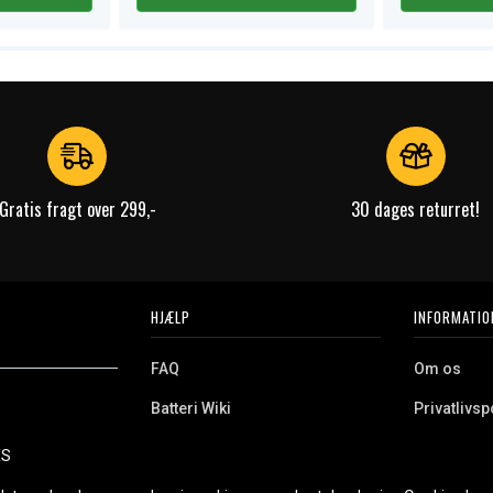
Gratis fragt over 299,-
30 dages returret!
HJÆLP
INFORMATIO
FAQ
Om os
Batteri Wiki
Privatlivspo
Retur
Købsvilkår
ES
e. Vi tilbyder et
Erhvervskunde
Cookies