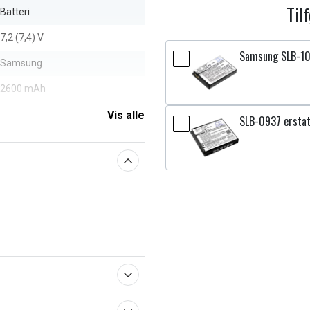
Til
Batteri
7,2 (7,4) V
Samsung SLB-10A
Samsung
2600 mAh
Vis alle
SLB-0937 erstat
aberne