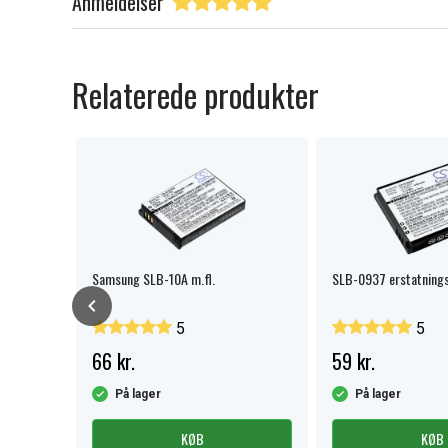
Anmeldelser
Relaterede produkter
Samsung SLB-10A m.fl.
SLB-0937 erstatnings
5
5
66 kr.
59 kr.
På lager
På lager
KØB
KØB