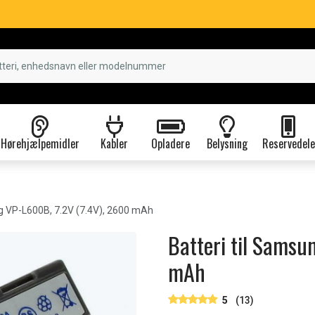
Hørehjælpemidler
Kabler
Opladere
Belysning
Reservedele
 VP-L600B, 7.2V (7.4V), 2600 mAh
Batteri til Samsu
mAh
5
(13)