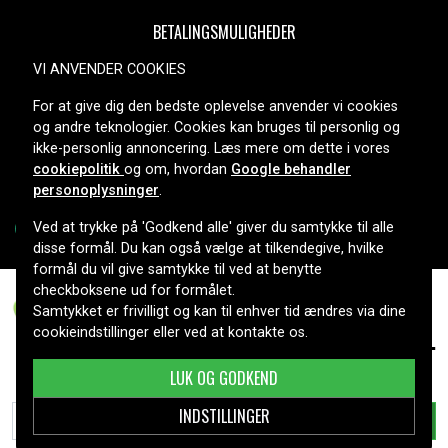
BETALINGSMULIGHEDER
VI ANVENDER COOKIES
For at give dig den bedste oplevelse anvender vi cookies
LEVERINGSMULIGHEDER
og andre teknologier. Cookies kan bruges til personlig og
ikke-personlig annoncering. Læs mere om dette i vores
cookiepolitik
og om, hvordan
Google behandler
personoplysninger
.
Ved at trykke på 'Godkend alle' giver du samtykke til alle
disse formål. Du kan også vælge at tilkendegive, hvilke
formål du vil give samtykke til ved at benytte
Copyright © 2026, Spares Nordic AB
checkboksene ud for formålet.
Samtykket er frivilligt og kan til enhver tid ændres via dine
cookieindstillinger eller ved at kontakte os.
69 kr.
Sanyo CAS130, 3,6V, 600 mAh
LUK OG GODKEND
INDSTILLINGER
TILFØJ TIL KURV