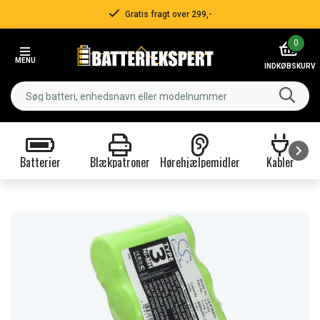
Gratis fragt over 299,-
Item
0
2
MENU
of
INDKØBSKURV
3
Batterier
Blækpatroner
Hørehjælpemidler
Kabler
Item
1
of
9