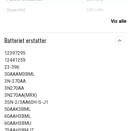
Kapacitet:
600 mAh
Vis alle
Læs om betydningen af egenskaberne
Batteriet erstatter
12397295
12441259
23-396
30AAAM3BML
3N-270AA
3N270AA
3N270AA(MRX)
3SN-2/3AA60H-S-J1
50AAK3BML
60AAH3BML
60AAH3BMU
75AAH3BMJZ