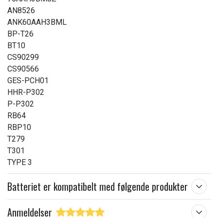
AN8526
ANK60AAH3BML
BP-T26
BT10
CS90299
CS90566
GES-PCH01
HHR-P302
P-P302
RB64
RBP10
T279
T301
TYPE 3
Batteriet er kompatibelt med følgende produkter
Anmeldelser