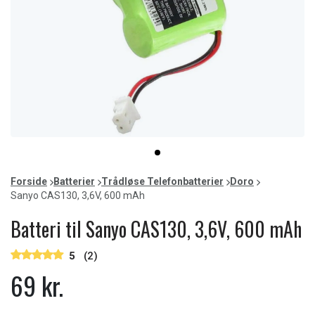
Item
item
1
0
of
Forside
Batterier
Trådløse Telefonbatterier
Doro
1
Sanyo CAS130, 3,6V, 600 mAh
Batteri til Sanyo CAS130, 3,6V, 600 mAh
5
(2)
69 kr.