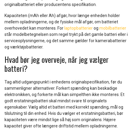
originalbatteriet eller producentens specifikation.
Kapaciteten (mAh eller Ah) afgør, hvor længe enheden holder
mellem opladningerne, og de fysiske mål afgør, om batteriet
overhovedet kan monteres. For
laptopbatterier
og
mobilbatterier
står modelbetegnelsen som regel trykt på det gamle batteri eller i
serviceoplysningerne, og det samme gælder for kamerabatterier
og værktøjsbatterier.
Hvad bør jeg overveje, når jeg vælger
batteri?
Tag altid udgangspunkt i enhedens originalspecifikation, før du
sammenligner alternativer. Forkert spænding kan beskadige
elektronikken, og forkerte mål kan simpelthen ikke monteres. Et
godt erstatningsbatteri skal mindst svare til originalets
egenskaber. Vælg altid et batteri med korrekt spænding, mål og
tilslutning til din enhed. Hvis du vælger et erstatningsbatteri, bør
kapaciteten være mindst lige så høj som originalens. Højere
kapacitet giver ofte længere driftstid mellem opladningerne.