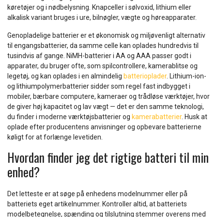
køretøjer og i nødbelysning. Knapceller i sølvoxid, lithium eller
alkalisk variant bruges i ure, bilnøgler, vægte og høreapparater.
Genopladelige batterier er et økonomisk og miljøvenligt alternativ
til engangsbatterier, da samme celle kan oplades hundredvis til
tusindvis af gange. NiMH-batterier i AA og AAA passer godt i
apparater, du bruger ofte, som spilcontrollere, kamerablitse og
legetøj, og kan oplades i en almindelig
batterioplader
. Lithium-ion-
og lithiumpolymerbatterier sidder som regel fast indbygget i
mobiler, bærbare computere, kameraer og trådløse værktøjer, hvor
de giver høj kapacitet og lav vægt — det er den samme teknologi,
du finder i moderne værktøjsbatterier og
kamerabatterier
. Husk at
oplade efter producentens anvisninger og opbevare batterierne
køligt for at forlænge levetiden.
Hvordan finder jeg det rigtige batteri til min
enhed?
Det letteste er at søge på enhedens modelnummer eller på
batteriets eget artikelnummer. Kontroller altid, at batteriets
modelbetegnelse, spænding og tilslutning stemmer overens med