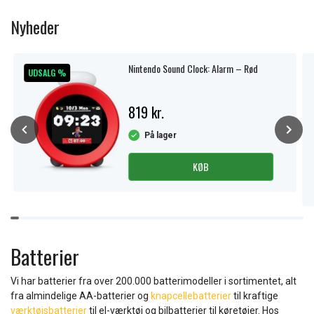
1
of
Nyheder
11
Nintendo Sound Clock: Alarm – Rød
UDSALG %
819 kr.
På lager
KØB
Item
1
of
Batterier
10
Vi har batterier fra over 200.000 batterimodeller i sortimentet, alt
fra almindelige AA-batterier og
knapcellebatterier
til kraftige
værktøjsbatterier
til el-værktøj og bilbatterier til køretøjer. Hos