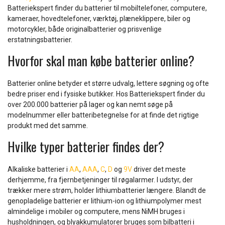
Batteriekspert finder du batterier til mobiltelefoner, computere,
kameraer, hovedtelefoner, værktøj, plæneklippere, biler og
motorcykler, både originalbatterier og prisvenlige
erstatningsbatterier.
Hvorfor skal man købe batterier online?
Batterier online betyder et større udvalg, lettere søgning og ofte
bedre priser end i fysiske butikker. Hos Batteriekspert finder du
over 200.000 batterier på lager og kan nemt søge på
modelnummer eller batteribetegnelse for at finde det rigtige
produkt med det samme.
Hvilke typer batterier findes der?
Alkaliske batterier i
AA
,
AAA
,
C
,
D
og
9V
driver det meste
derhjemme, fra fjernbetjeninger til røgalarmer. I udstyr, der
trækker mere strøm, holder lithiumbatterier længere. Blandt de
genopladelige batterier er lithium-ion og lithiumpolymer mest
almindelige i mobiler og computere, mens NiMH bruges i
husholdningen, og blyakkumulatorer bruges som bilbatteri i