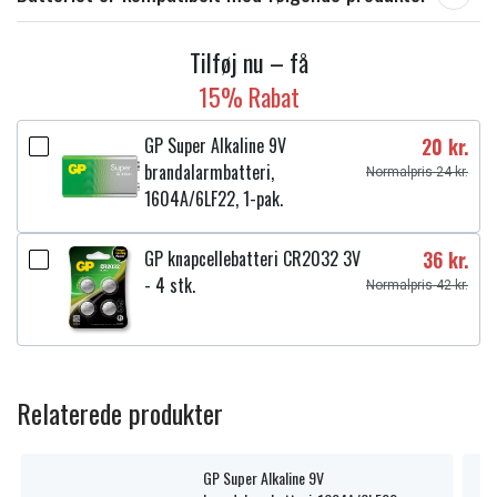
Tilføj nu – få
15% Rabat
GP Super Alkaline 9V
20 kr.
brandalarmbatteri,
Normalpris 24 kr.
1604A/6LF22, 1-pak.
GP knapcellebatteri CR2032 3V
36 kr.
- 4 stk.
Normalpris 42 kr.
Relaterede produkter
GP Super Alkaline 9V