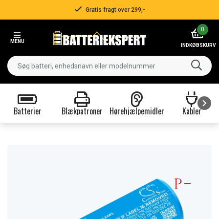
Gratis fragt over 299,-
Item
0
2
MENU
of
INDKØBSKURV
3
Batterier
Blækpatroner
Hørehjælpemidler
Kabler
Item
1
of
9