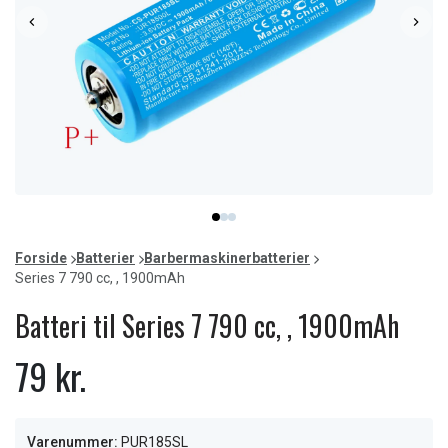
Item
item
item
item
1
0
1
2
of
Forside
Batterier
Barbermaskinerbatterier
3
Series 7 790 cc, , 1900mAh
Batteri til Series 7 790 cc, , 1900mAh
79 kr.
Varenummer:
PUR185SL