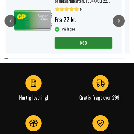
brandalarmbatteri, 1604A/6LF22, 1-
pak.
5
Fra 22 kr.
På lager
KØB
Item
1
of
4
Hurtig levering!
Gratis fragt over 299,-