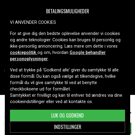
BETALINGSMULIGHEDER
VI ANVENDER COOKIES
For at give dig den bedste oplevelse anvender vi cookies
LEVERINGSMULIGHEDER
og andre teknologier. Cookies kan bruges til personlig og
ikke-personlig annoncering. Læs mere om dette i vores
cookiepolitik
og om, hvordan
Google behandler
personoplysninger
.
Ved at trykke på 'Godkend alle' giver du samtykke til alle
disse formål. Du kan også vælge at tilkendegive, hvilke
formål du vil give samtykke til ved at benytte
Copyright © 2026, Spares Nordic AB
checkboksene ud for formålet.
Samtykket er frivilligt og kan til enhver tid ændres via dine
cookieindstillinger eller ved at kontakte os.
79 kr.
Series 7 790 cc, , 1900mAh
LUK OG GODKEND
INDSTILLINGER
TILFØJ TIL KURV