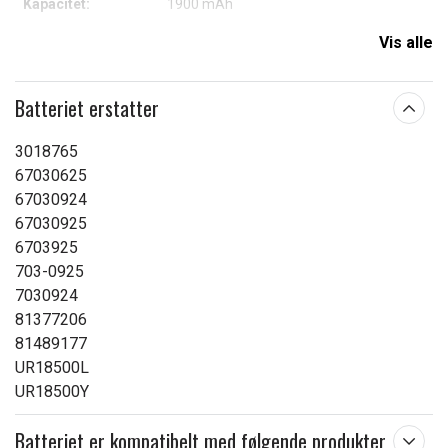
Kapacitet:
1900 mAh
Vis alle
Læs om betydningen af egenskaberne
Batteriet erstatter
3018765
67030625
67030924
67030925
6703925
703-0925
7030924
81377206
81489177
UR18500L
UR18500Y
Batteriet er kompatibelt med følgende produkter