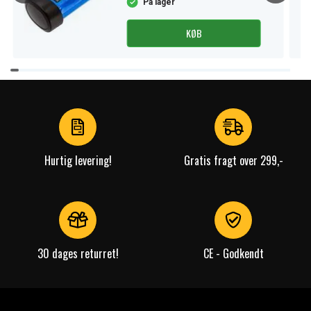
På lager
KØB
Item
1
of
4
Hurtig levering!
Gratis fragt over 299,-
30 dages returret!
CE - Godkendt