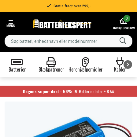
Gratis fragt over 299,-
Item
0
2
MENU
of
INDKØBSKURV
3
Batterier
Blækpatroner
Hørehjælpemidler
Kabler
Item
1
of
Dagens super-deal - 56%
🔋 Batterioplader + 8 AA
9