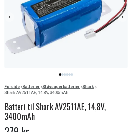
Item
item
item
item
item
item
item
1
0
1
2
3
4
5
of
Forside
Batterier
Støvsugerbatterier
Shark
6
Shark AV2511AE, 14,8V, 3400mAh
Batteri til Shark AV2511AE, 14,8V,
3400mAh
279 kr.