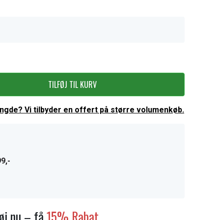
TILFØJ TIL KURV
ængde? Vi tilbyder en offert på større volumenkøb.
9,-
føj nu – få
15% Rabat