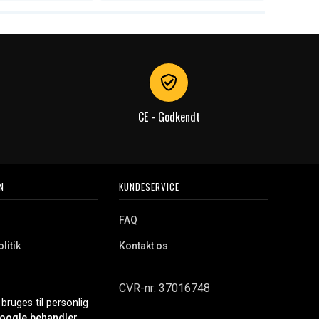
CE - Godkendt
N
KUNDESERVICE
FAQ
litik
Kontakt os
CVR-nr: 37016748
bruges til personlig
oogle behandler