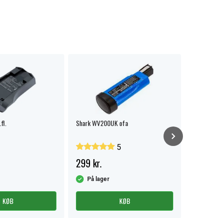
fl.
Shark WV200UK ofa
Shark Cor
5
299 kr.
349 kr
På lager
På la
KØB
KØB