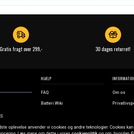
Gratis fragt over 299,-
30 dages returret!
HJÆLP
INFORMATIO
FAQ
Om os
Batteri Wiki
Privatlivspo
Retur
Købsvilkår
ES
e. Vi tilbyder et
Erhvervskunde
Cookies
oldning og meget
dste oplevelse anvender vi cookies og andre teknologier. Cookies kan 
r nethandel siden
noncering. Læs mere om dette i vores
cookiepolitik
og om, hvordan
G