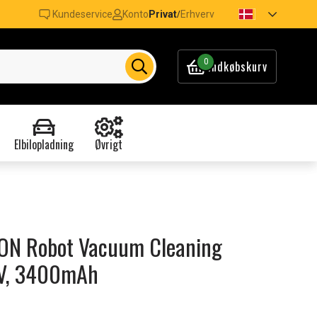
Kundeservice
Konto
Privat
Erhverv
/
0
Indkøbskurv
Elbilopladning
Øvrigt
 ION Robot Vacuum Cleaning
8V, 3400mAh