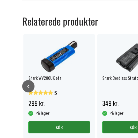
Relaterede produkter
Shark WV200UK ofa
Shark Cordless Strato
5
299 kr.
349 kr.
På lager
På lager
KØB
KØB