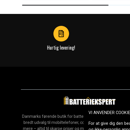
Item
1
of
4
Hurtig levering!
VI ANVENDER COOKI
Danmarks førende butik for batterier, opladere og reservedel
bredt udvalg til mobiltelefoner, computere, værktøj, hush
For at give dig den be
mere – altid til skarpe priser og med hurtig levering. Sikke
og ikke-personlig an