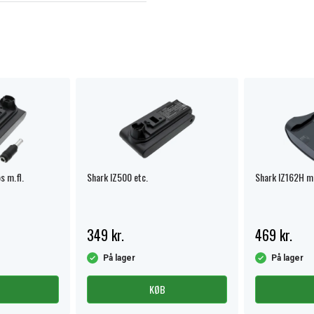
s m.fl.
Shark IZ500 etc.
Shark IZ162H m.
349 kr.
469 kr.
På lager
På lager
KØB