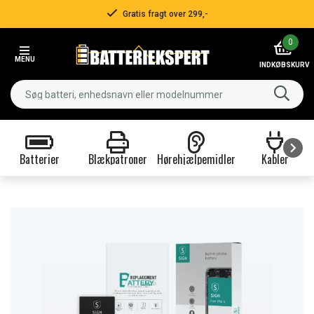
 fragt over 299,-
Hur
Item
0
3
MENU
of
INDKØBSKURV
3
Batterier
Blækpatroner
Hørehjælpemidler
Kabler
Item
1
of
9