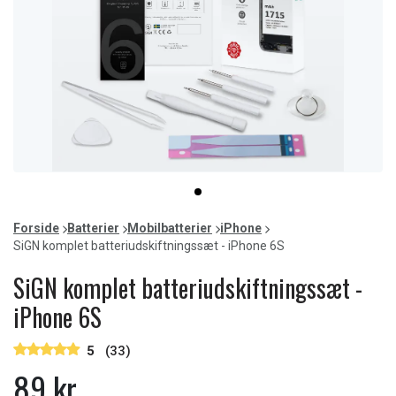
Item
item
1
0
of
Forside
Batterier
Mobilbatterier
iPhone
1
SiGN komplet batteriudskiftningssæt - iPhone 6S
SiGN komplet batteriudskiftningssæt -
iPhone 6S
5
(33)
89 kr.