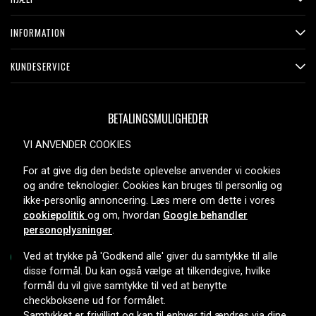
INFORMATION
KUNDESERVICE
BETALINGSMULIGHEDER
VI ANVENDER COOKIES
For at give dig den bedste oplevelse anvender vi cookies
LEVERINGSMULIGHEDER
og andre teknologier. Cookies kan bruges til personlig og
ikke-personlig annoncering. Læs mere om dette i vores
cookiepolitik
og om, hvordan
Google behandler
personoplysninger
.
Ved at trykke på 'Godkend alle' giver du samtykke til alle
disse formål. Du kan også vælge at tilkendegive, hvilke
formål du vil give samtykke til ved at benytte
Copyright © 2026, Spares Nordic AB
checkboksene ud for formålet.
Samtykket er frivilligt og kan til enhver tid ændres via dine