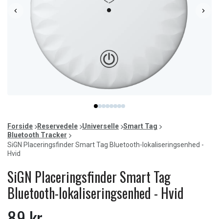
Item
item
item
item
item
item
item
item
item
1
0
1
2
3
4
5
6
7
of
Forside
Reservedele
Universelle
Smart Tag
8
Bluetooth Tracker
SiGN Placeringsfinder Smart Tag Bluetooth-lokaliseringsenhed -
Hvid
SiGN Placeringsfinder Smart Tag
Bluetooth-lokaliseringsenhed - Hvid
89 kr.