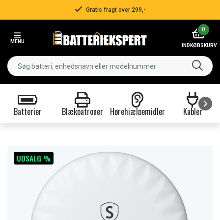
Gratis fragt over 299,-
Item
0
2
MENU
of
INDKØBSKURV
3
Batterier
Blækpatroner
Hørehjælpemidler
Kabler
Item
1
of
9
UDSALG %