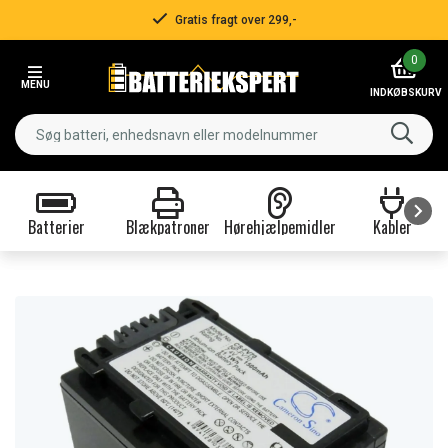
Gratis fragt over 299,-
Item
0
2
MENU
of
INDKØBSKURV
3
Batterier
Blækpatroner
Hørehjælpemidler
Kabler
Item
1
of
9