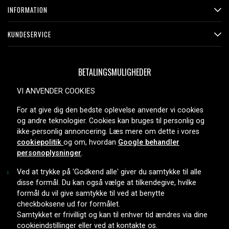
INFORMATION
KUNDESERVICE
BETALINGSMULIGHEDER
VI ANVENDER COOKIES
For at give dig den bedste oplevelse anvender vi cookies
LEVERINGSMULIGHEDER
og andre teknologier. Cookies kan bruges til personlig og
ikke-personlig annoncering. Læs mere om dette i vores
cookiepolitik
og om, hvordan
Google behandler
personoplysninger
.
Ved at trykke på 'Godkend alle' giver du samtykke til alle
disse formål. Du kan også vælge at tilkendegive, hvilke
formål du vil give samtykke til ved at benytte
Copyright © 2026, Spares Nordic AB
checkboksene ud for formålet.
Samtykket er frivilligt og kan til enhver tid ændres via dine
cookieindstillinger eller ved at kontakte os.