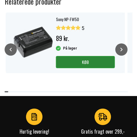
Relaterede produkter
Sony NP-FW50
5
89 kr.
På lager
KØB
Item
1
of
4
Hurtig levering!
Gratis fragt over 299,-