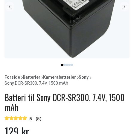
Item
item
item
item
item
item
1
0
1
2
3
4
of
Forside
Batterier
Kamerabatterier
Sony
5
Sony DCR-SR300, 7.4V, 1500 mAh
Batteri til Sony DCR-SR300, 7.4V, 1500
mAh
5
(5)
129 kr.