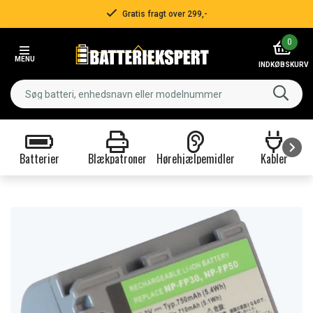
Gratis fragt over 299,-
Item
0
2
MENU
of
INDKØBSKURV
3
Batterier
Blækpatroner
Hørehjælpemidler
Kabler
Item
1
of
9