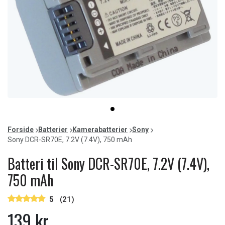
Item
item
1
0
of
Forside
Batterier
Kamerabatterier
Sony
1
Sony DCR-SR70E, 7.2V (7.4V), 750 mAh
Batteri til Sony DCR-SR70E, 7.2V (7.4V),
750 mAh
5
(21)
139 kr.