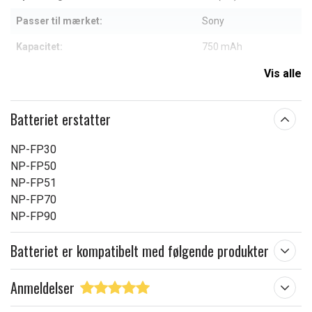
Passer til mærket:
Sony
Kapacitet:
750 mAh
Vis alle
Læs om betydningen af egenskaberne
Batteriet erstatter
NP-FP30
NP-FP50
NP-FP51
NP-FP70
NP-FP90
Batteriet er kompatibelt med følgende produkter
Anmeldelser