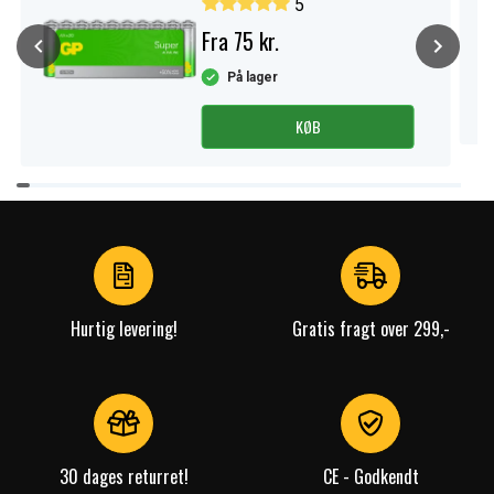
5
Fra 75 kr.
På lager
KØB
Item
1
of
4
Hurtig levering!
Gratis fragt over 299,-
30 dages returret!
CE - Godkendt