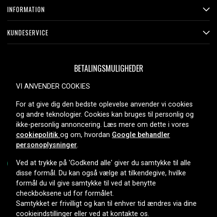
INFORMATION
KUNDESERVICE
BETALINGSMULIGHEDER
VI ANVENDER COOKIES
For at give dig den bedste oplevelse anvender vi cookies
LEVERINGSMULIGHEDER
og andre teknologier. Cookies kan bruges til personlig og
ikke-personlig annoncering. Læs mere om dette i vores
cookiepolitik
og om, hvordan
Google behandler
personoplysninger
.
Ved at trykke på 'Godkend alle' giver du samtykke til alle
disse formål. Du kan også vælge at tilkendegive, hvilke
formål du vil give samtykke til ved at benytte
Copyright © 2026, Spares Nordic AB
checkboksene ud for formålet.
Samtykket er frivilligt og kan til enhver tid ændres via dine
cookieindstillinger eller ved at kontakte os.