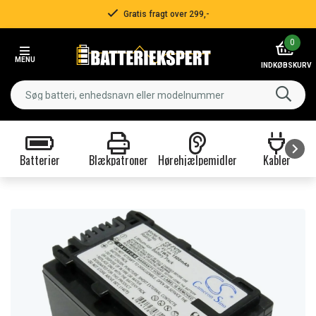
Gratis fragt over 299,-
Item
0
2
MENU
of
INDKØBSKURV
3
Batterier
Blækpatroner
Hørehjælpemidler
Kabler
Item
1
of
9