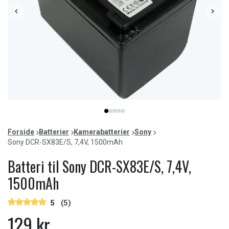
Item
item
item
item
item
item
1
0
1
2
3
4
of
Forside
Batterier
Kamerabatterier
Sony
5
Sony DCR-SX83E/S, 7,4V, 1500mAh
Batteri til Sony DCR-SX83E/S, 7,4V,
1500mAh
5
(5)
129 kr.