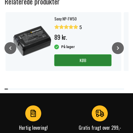
Relaterede produkter
Sony NP-FW50
5
89 kr.
På lager
KØB
Item
1
of
4
Hurtig levering!
Gratis fragt over 299,-