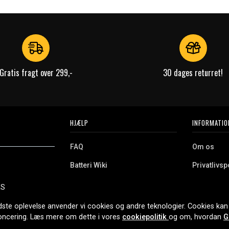
Gratis fragt over 299,-
30 dages returret!
HJÆLP
INFORMATIO
FAQ
Om os
Batteri Wiki
Privatlivspo
Retur
Købsvilkår
ES
e. Vi tilbyder et
Erhvervskunde
Cookies
oldning og meget
dste oplevelse anvender vi cookies og andre teknologier. Cookies kan 
r nethandel siden
noncering. Læs mere om dette i vores
cookiepolitik
og om, hvordan
G