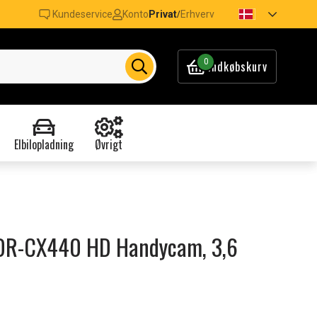
Kundeservice
Konto
Privat
Erhverv
/
0
Indkøbskurv
Elbilopladning
Øvrigt
 HDR-CX440 HD Handycam, 3,6