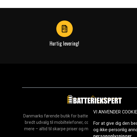
1
of
4
Hurtig levering!
VI ANVENDER COOKI
Danmarks førende butik for batterier, opladere og reservedel
bredt udvalg til mobiltelefoner, computere, værktøj, hush
For at give dig den be
mere – altid til skarpe priser og med hurtig levering. Sikke
og ikke-personlig an
2006.
personoplysninger
.