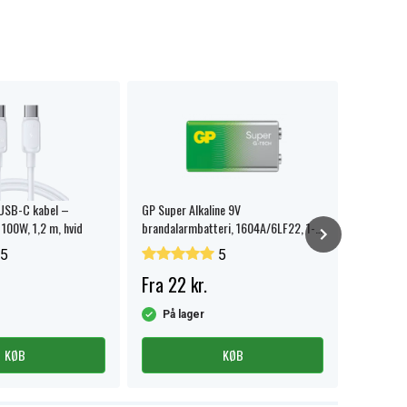
 USB-C kabel –
GP Super Alkaline 9V
SiGN batt
 100W, 1,2 m, hvid
brandalarmbatteri, 1604A/6LF22, 1-
3000mAh
pak.
5
5
Fra 22 kr.
69 kr.
På lager
På la
KØB
KØB