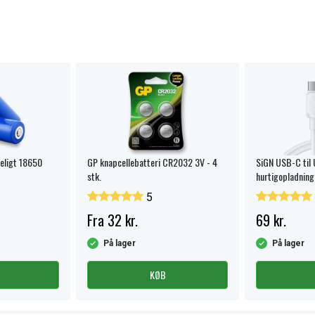
100V, HDRAS100V/W, HDR-
S15S, HDR-AS15S, HDR-
440 HD Handycam, HDR-
R-GWP88, HDR-GWP88V,
ction Camera, RML-VR1
aberne
eligt 18650
GP knapcellebatteri CR2032 3V - 4
SiGN USB-C til
stk.
hurtigopladning
5
Fra 32 kr.
69 kr.
På lager
På lager
KØB