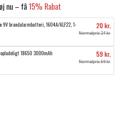
føj nu – få
15% Rabat
ne 9V brandalarmbatteri, 1604A/6LF22, 1-
20 kr.
Normalpris 24 kr.
enopladeligt 18650 3000mAh
59 kr.
Normalpris 69 kr.