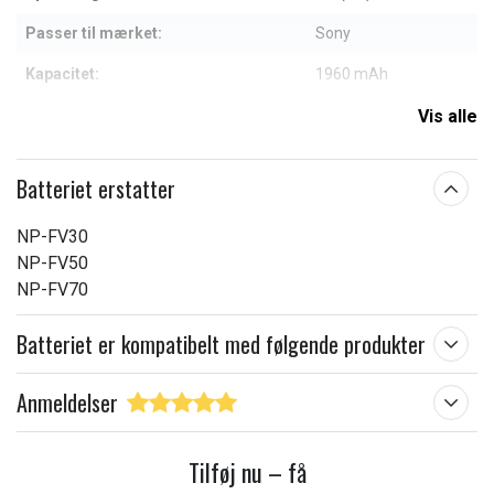
Passer til mærket:
Sony
Kapacitet:
1960 mAh
Vis alle
Læs om betydningen af egenskaberne
Batteriet erstatter
NP-FV30
NP-FV50
NP-FV70
Batteriet er kompatibelt med følgende produkter
Anmeldelser
Tilføj nu – få