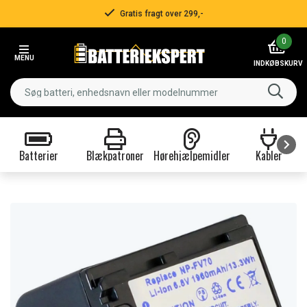
Gratis fragt over 299,-
Item
0
2
MENU
of
INDKØBSKURV
3
Batterier
Blækpatroner
Hørehjælpemidler
Kabler
Item
1
of
9