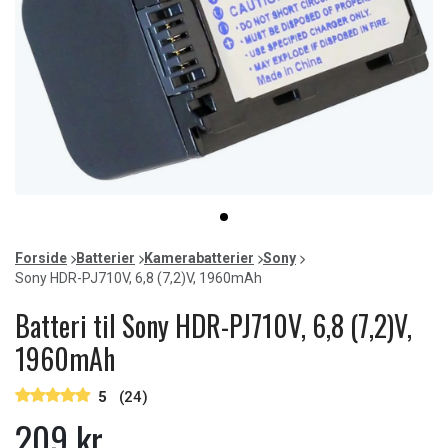
Item
item
1
0
of
Forside
Batterier
Kamerabatterier
Sony
1
Sony HDR-PJ710V, 6,8 (7,2)V, 1960mAh
Batteri til Sony HDR-PJ710V, 6,8 (7,2)V,
1960mAh
5
(24)
209 kr.