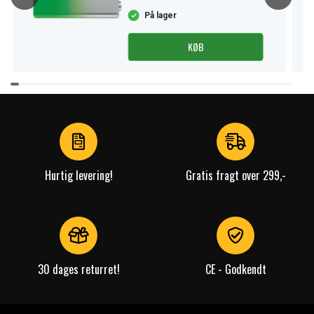
På lager
KØB
Item
1
of
4
Hurtig levering!
Gratis fragt over 299,-
30 dages returret!
CE - Godkendt