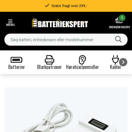
Gratis fragt over 299,-
Item
0
2
MENU
of
INDKØBSKURV
3
Batterier
Blækpatroner
Hørehjælpemidler
Kabler
Item
1
of
9