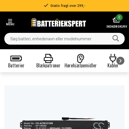
Gratis fragt over 299,-
Item
0
2
MENU
of
INDKØBSKURV
3
Batterier
Blækpatroner
Hørehjælpemidler
Kabler
Item
1
of
9