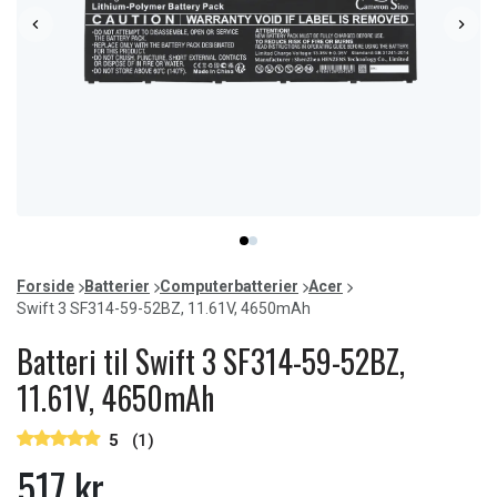
Item
item
item
1
0
1
of
Forside
Batterier
Computerbatterier
Acer
2
Swift 3 SF314-59-52BZ, 11.61V, 4650mAh
Batteri til Swift 3 SF314-59-52BZ,
11.61V, 4650mAh
5
(1)
517 kr.