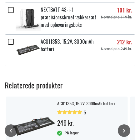
NEXTBATT 48-i-1
101 kr.
præcisionsskruetrækkersæt
Normalpris 119 kr.
med opbevaringsboks
AC011353, 15.2V, 3000mAh
212 kr.
batteri
Normalpris 249 kr.
Relaterede produkter
AC011353, 15.2V, 3000mAh batteri
5
249 kr.
På lager