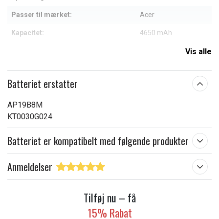
Passer til mærket:
Acer
Kapacitet:
4650 mAh
Vis alle
Læs om betydningen af egenskaberne
Batteriet erstatter
AP19B8M
KT0030G024
Batteriet er kompatibelt med følgende produkter
Anmeldelser
Tilføj nu – få
15% Rabat