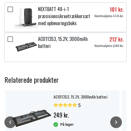
NEXTBATT 48-i-1
101 kr.
præcisionsskruetrækkersæt
Normalpris 119 kr.
med opbevaringsboks
AC011353, 15.2V, 3000mAh
212 kr.
batteri
Normalpris 249 kr.
Relaterede produkter
AC011353, 15.2V, 3000mAh batteri
5
249 kr.
På lager