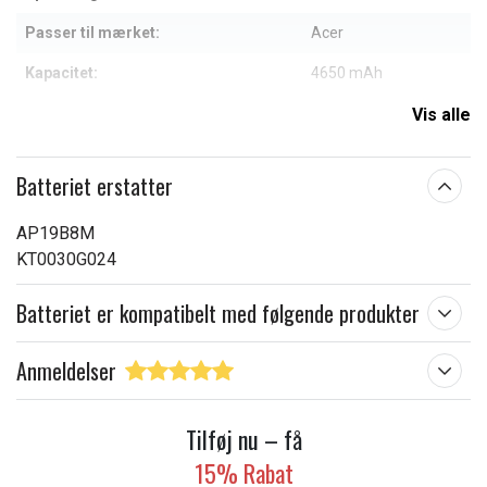
Passer til mærket:
Acer
Kapacitet:
4650 mAh
Vis alle
Læs om betydningen af egenskaberne
Batteriet erstatter
AP19B8M
KT0030G024
Batteriet er kompatibelt med følgende produkter
Anmeldelser
Tilføj nu – få
15% Rabat