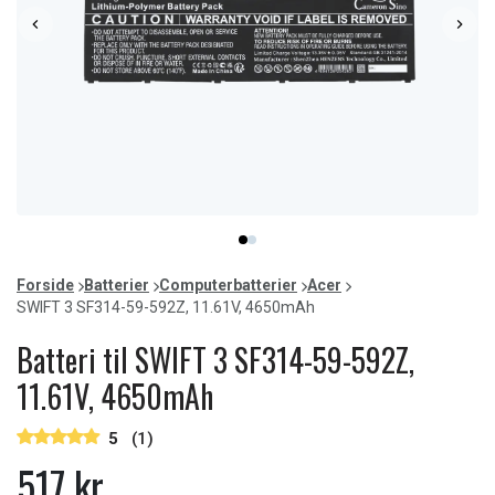
Item
item
item
1
0
1
of
Forside
Batterier
Computerbatterier
Acer
2
SWIFT 3 SF314-59-592Z, 11.61V, 4650mAh
Batteri til SWIFT 3 SF314-59-592Z,
11.61V, 4650mAh
5
(1)
517 kr.