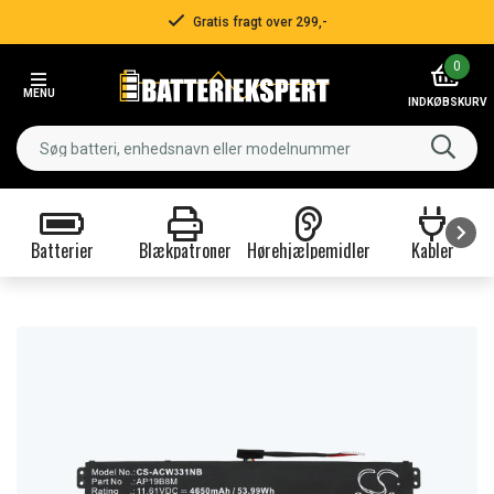
Gratis fragt over 299,-
Item
0
2
MENU
of
INDKØBSKURV
3
Batterier
Blækpatroner
Hørehjælpemidler
Kabler
Item
1
of
9