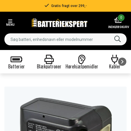
Gratis fragt over 299,-
Item
0
2
MENU
of
INDKØBSKURV
3
Batterier
Blækpatroner
Hørehjælpemidler
Kabler
Item
1
of
9