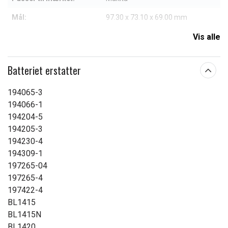
Mål:
97.30 x 73.10 x 69.00 mm
Kapacitet:
6000 mAh
Vis alle
Læs om betydningen af egenskaberne
Batteriet erstatter
194065-3
194066-1
194204-5
194205-3
194230-4
194309-1
197265-04
197265-4
197422-4
BL1415
BL1415N
BL1420