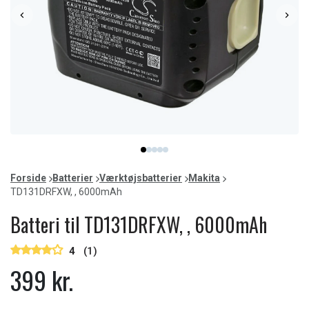
Item
item
item
item
item
item
1
0
1
2
3
4
of
Forside
Batterier
Værktøjsbatterier
Makita
5
TD131DRFXW, , 6000mAh
Batteri til TD131DRFXW, , 6000mAh
4
(1)
399 kr.