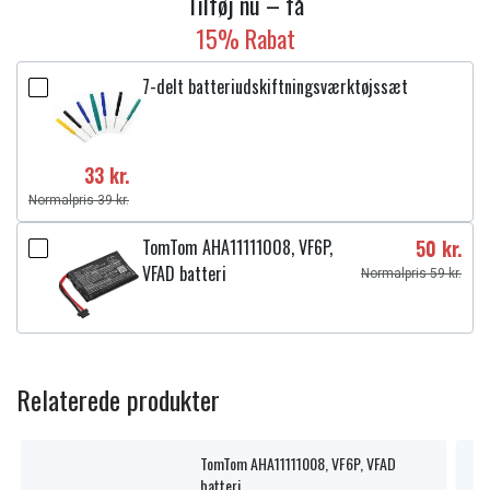
Tilføj nu – få
15% Rabat
7-delt batteriudskiftningsværktøjssæt
33 kr.
Normalpris 39 kr.
TomTom AHA11111008, VF6P,
50 kr.
VFAD batteri
Normalpris 59 kr.
Relaterede produkter
TomTom AHA11111008, VF6P, VFAD
batteri