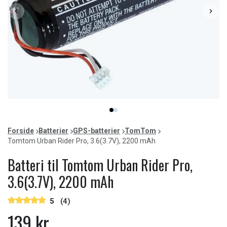
Item
item
item
1
0
1
of
Forside
Batterier
GPS-batterier
TomTom
2
Tomtom Urban Rider Pro, 3.6(3.7V), 2200 mAh
Batteri til Tomtom Urban Rider Pro,
3.6(3.7V), 2200 mAh
5
(4)
139 kr.