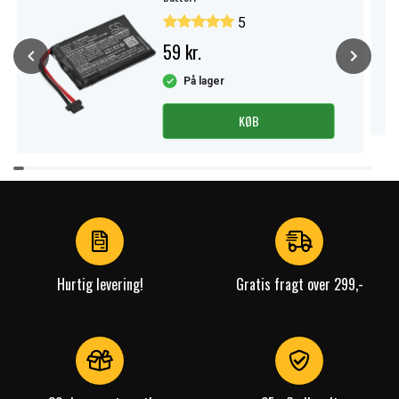
5
59 kr.
På lager
KØB
Item
1
of
4
Hurtig levering!
Gratis fragt over 299,-