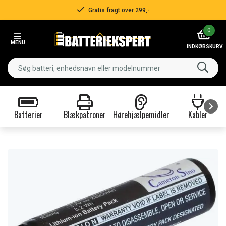
Gratis fragt over 299,-
Item
0
2
MENU
of
INDKØBSKURV
3
Batterier
Blækpatroner
Hørehjælpemidler
Kabler
Item
1
of
9