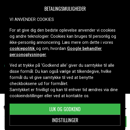
BETALINGSMULIGHEDER
VI ANVENDER COOKIES
For at give dig den bedste oplevelse anvender vi cookies
LEVERINGSMULIGHEDER
og andre teknologier. Cookies kan bruges til personlig og
ikke-personlig annoncering. Læs mere om dette i vores
cookiepolitik
og om, hvordan
Google behandler
personoplysninger
.
Ved at trykke på 'Godkend alle' giver du samtykke til alle
disse formål. Du kan også vælge at tilkendegive, hvilke
formål du vil give samtykke til ved at benytte
Copyright © 2026, Spares Nordic AB
checkboksene ud for formålet.
Samtykket er frivilligt og kan til enhver tid ændres via dine
cookieindstillinger eller ved at kontakte os.
139 kr.
Tomtom Urban Rider Pro, 3.6(3.7V), 2200 mAh
LUK OG GODKEND
INDSTILLINGER
TILFØJ TIL KURV