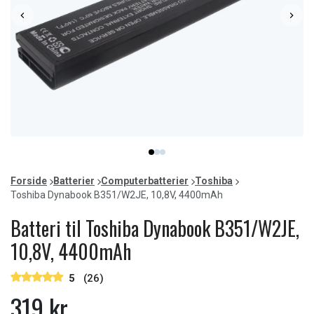
Item
item
item
item
1
0
1
2
of
Forside
Batterier
Computerbatterier
Toshiba
3
Toshiba Dynabook B351/W2JE, 10,8V, 4400mAh
Batteri til Toshiba Dynabook B351/W2JE,
10,8V, 4400mAh
5
(26)
319 kr.