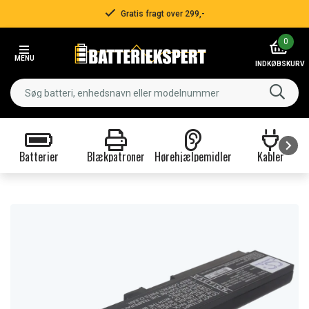
Gratis fragt over 299,-
Item
0
2
MENU
of
INDKØBSKURV
3
Batterier
Blækpatroner
Hørehjælpemidler
Kabler
Item
1
of
9