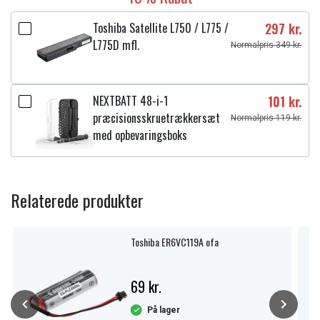
Toshiba Satellite L750 / L775 /
297 kr.
L775D mfl.
Normalpris 349 kr.
NEXTBATT 48-i-1
101 kr.
præcisionsskruetrækkersæt
Normalpris 119 kr.
med opbevaringsboks
Relaterede produkter
Toshiba ER6VC119A ofa
69 kr.
På lager