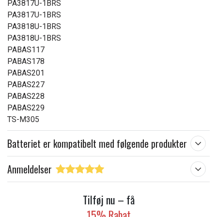
PA3817U-1BRS
PA3817U-1BRS
PA3818U-1BRS
PA3818U-1BRS
PABAS117
PABAS178
PABAS201
PABAS227
PABAS228
PABAS229
TS-M305
Batteriet er kompatibelt med følgende produkter
Anmeldelser
Tilføj nu – få
15% Rabat