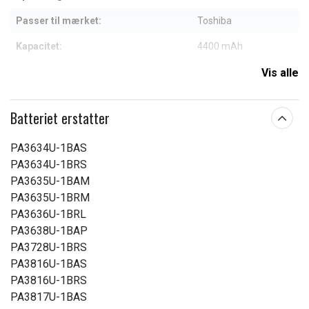
Passer til mærket:
Toshiba
Kapacitet:
4400 mAh
Vis alle
Læs om betydningen af egenskaberne
Batteriet erstatter
PA3634U-1BAS
PA3634U-1BRS
PA3635U-1BAM
PA3635U-1BRM
PA3636U-1BRL
PA3638U-1BAP
PA3728U-1BRS
PA3816U-1BAS
PA3816U-1BRS
PA3817U-1BAS