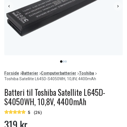
Item
item
item
item
1
0
1
2
of
Forside
Batterier
Computerbatterier
Toshiba
3
Toshiba Satellite L645D-S4050WH, 10,8V, 4400mAh
Batteri til Toshiba Satellite L645D-
S4050WH, 10,8V, 4400mAh
5
(26)
319 kr.