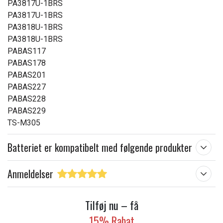
PA3817U-1BRS
PA3817U-1BRS
PA3818U-1BRS
PA3818U-1BRS
PABAS117
PABAS178
PABAS201
PABAS227
PABAS228
PABAS229
TS-M305
Batteriet er kompatibelt med følgende produkter
Anmeldelser
Tilføj nu – få
15% Rabat