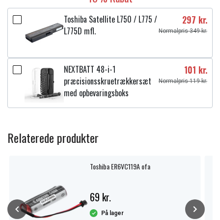
Toshiba Satellite L750 / L775 /
297 kr.
L775D mfl.
Normalpris 349 kr.
NEXTBATT 48-i-1
101 kr.
præcisionsskruetrækkersæt
Normalpris 119 kr.
med opbevaringsboks
Relaterede produkter
Toshiba ER6VC119A ofa
69 kr.
På lager