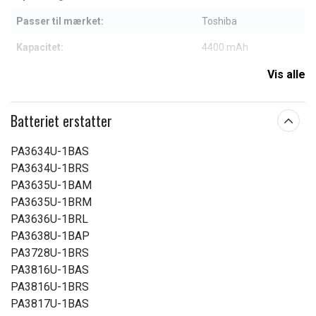
Passer til mærket:
Toshiba
Kapacitet:
4400 mAh
Vis alle
Læs om betydningen af egenskaberne
Batteriet erstatter
PA3634U-1BAS
PA3634U-1BRS
PA3635U-1BAM
PA3635U-1BRM
PA3636U-1BRL
PA3638U-1BAP
PA3728U-1BRS
PA3816U-1BAS
PA3816U-1BRS
PA3817U-1BAS