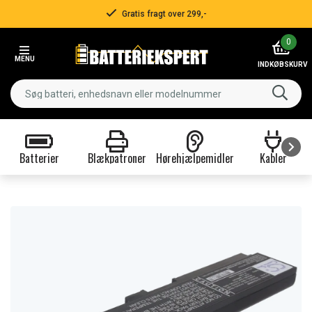
Gratis fragt over 299,-
Item
0
2
MENU
of
INDKØBSKURV
3
Batterier
Blækpatroner
Hørehjælpemidler
Kabler
Item
1
of
9