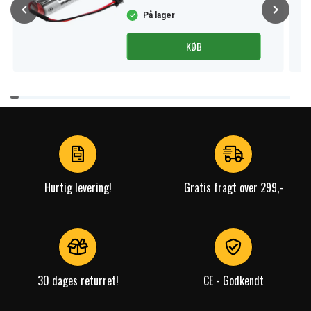
På lager
KØB
Item
1
of
4
Hurtig levering!
Gratis fragt over 299,-
30 dages returret!
CE - Godkendt