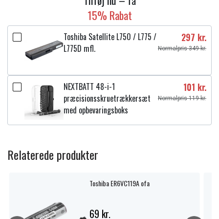
Tilføj nu – få
15% Rabat
Toshiba Satellite L750 / L775 /
297 kr.
L775D mfl.
Normalpris 349 kr.
NEXTBATT 48-i-1
101 kr.
præcisionsskruetrækkersæt
Normalpris 119 kr.
med opbevaringsboks
Relaterede produkter
Toshiba ER6VC119A ofa
69 kr.