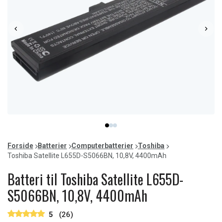
Item
item
item
item
1
0
1
2
of
Forside
Batterier
Computerbatterier
Toshiba
3
Toshiba Satellite L655D-S5066BN, 10,8V, 4400mAh
Batteri til Toshiba Satellite L655D-
S5066BN, 10,8V, 4400mAh
5
(26)