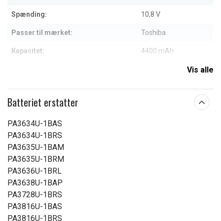
Spænding:
10,8 V
Passer til mærket:
Toshiba
Kapacitet:
4400 mAh
Vis alle
Læs om betydningen af egenskaberne
Batteriet erstatter
PA3634U-1BAS
PA3634U-1BRS
PA3635U-1BAM
PA3635U-1BRM
PA3636U-1BRL
PA3638U-1BAP
PA3728U-1BRS
PA3816U-1BAS
PA3816U-1BRS