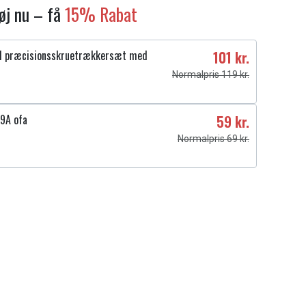
føj nu – få
15% Rabat
1 præcisionsskruetrækkersæt med
101 kr.
Normalpris 119 kr.
9A ofa
59 kr.
Normalpris 69 kr.