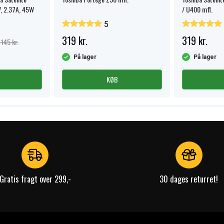
V, 2.37A, 45W
/ U400 mfl.
5
319 kr.
319 kr.
145 kr.
På lager
På lager
KØB
Gratis fragt over 299,-
30 dages returret!