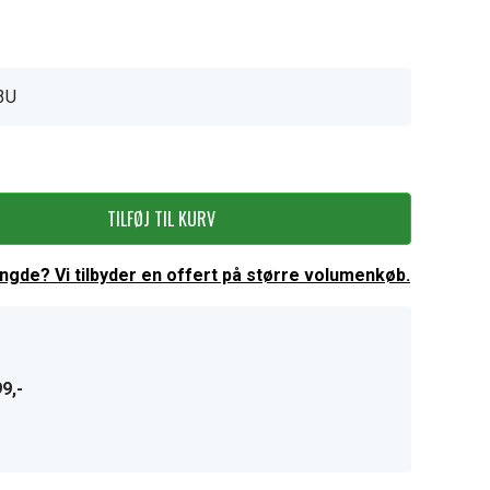
3U
TILFØJ TIL KURV
ængde? Vi tilbyder en offert på større volumenkøb.
9,-