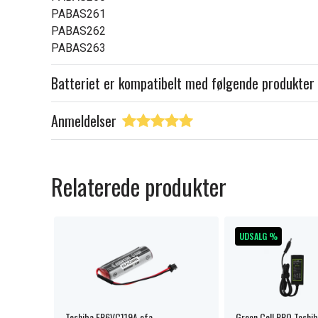
PABAS261
PABAS262
PABAS263
Batteriet er kompatibelt med følgende produkter
Anmeldelser
Relaterede produkter
UDSALG %
50 / L655
Toshiba ER6VC119A ofa
Green Cell PRO Toshib