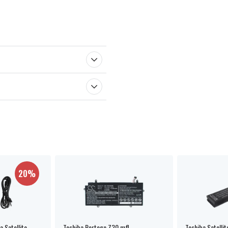
20%
a Satellite
Toshiba Portege Z30 mfl.
Toshiba Satelli