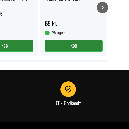
C50D etc.
5
69 kr.
116 kr.
På lager
På la
KØB
KØB
CE - Godkendt