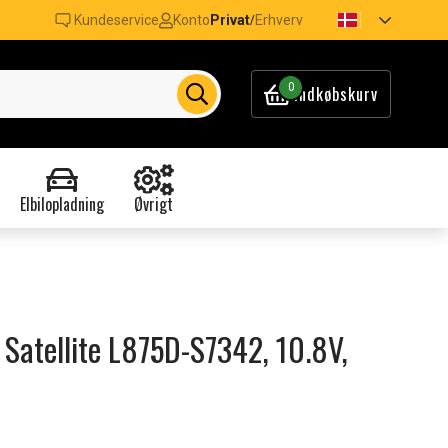
Kundeservice
Konto
Privat
Erhverv
/
0
Indkøbskurv
Elbilopladning
Øvrigt
a Satellite L875D-S7342, 10.8V,