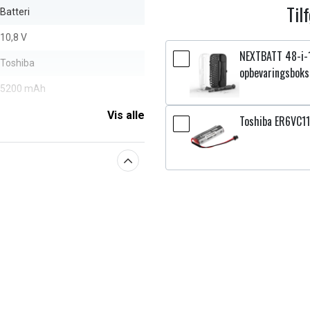
Til
Batteri
10,8 V
NEXTBATT 48-i-
Toshiba
opbevaringsboks
5200 mAh
Vis alle
Toshiba ER6VC11
aberne