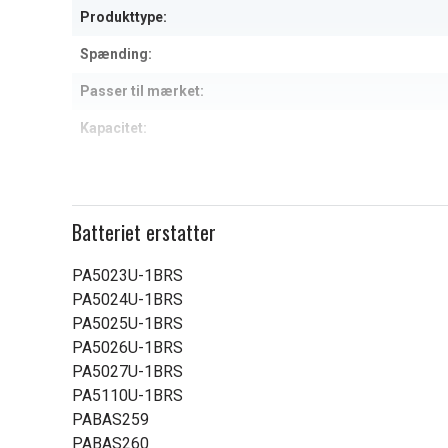
Produkttype:
Spænding:
Passer til mærket:
Kapacitet:
Læs om betydningen af egensk
Batteriet erstatter
PA5023U-1BRS
PA5024U-1BRS
PA5025U-1BRS
PA5026U-1BRS
PA5027U-1BRS
PA5110U-1BRS
PABAS259
PABAS260