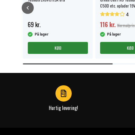
C50D etc. oplader 19
4
69 kr.
116 kr.
Normalpris 
På lager
På lager
KØB
KØB
Item
1
of
4
Hurtig levering!