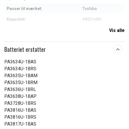
Passer til mærket:
Toshiba
Kapacitet:
4400 mAh
Vis alle
Læs om betydningen af egenskaberne
Batteriet erstatter
PA3634U-1BAS
PA3634U-1BRS
PA3635U-1BAM
PA3635U-1BRM
PA3636U-1BRL
PA3638U-1BAP
PA3728U-1BRS
PA3816U-1BAS
PA3816U-1BRS
PA3817U-1BAS