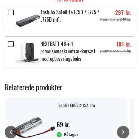
Toshiba Satellite L750 / L775 /
297 kr.
L775D mfl.
Normalpris 349 kr.
NEXTBATT 48-i-1
101 kr.
præcisionsskruetrækkersæt
Normalpris 119 kr.
med opbevaringsboks
Relaterede produkter
Toshiba ER6VC119A ofa
69 kr.
På lager