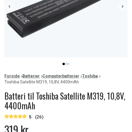
Item
item
item
item
1
0
1
2
of
Forside
Batterier
Computerbatterier
Toshiba
3
Toshiba Satellite M319, 10,8V, 4400mAh
Batteri til Toshiba Satellite M319, 10,8V,
4400mAh
5
(26)
319 kr.