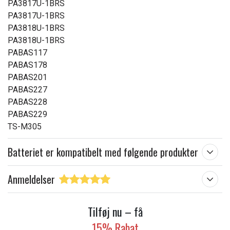
PA3817U-1BRS
PA3817U-1BRS
PA3818U-1BRS
PA3818U-1BRS
PABAS117
PABAS178
PABAS201
PABAS227
PABAS228
PABAS229
TS-M305
Batteriet er kompatibelt med følgende produkter
Anmeldelser
Tilføj nu – få
15% Rabat