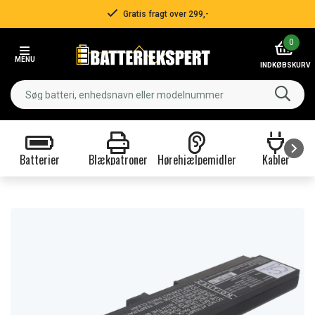
Gratis fragt over 299,-
Item
0
2
MENU
of
INDKØBSKURV
3
Batterier
Blækpatroner
Hørehjælpemidler
Kabler
Item
1
of
9