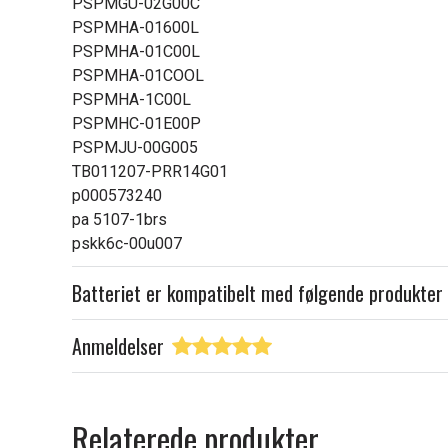
PSPMGU-02G00C
PSPMHA-01600L
PSPMHA-01C00L
PSPMHA-01COOL
PSPMHA-1C00L
PSPMHC-01E00P
PSPMJU-00G005
TB011207-PRR14G01
p000573240
pa 5107-1brs
pskk6c-00u007
Batteriet er kompatibelt med følgende produkter
Anmeldelser
Relaterede produkter