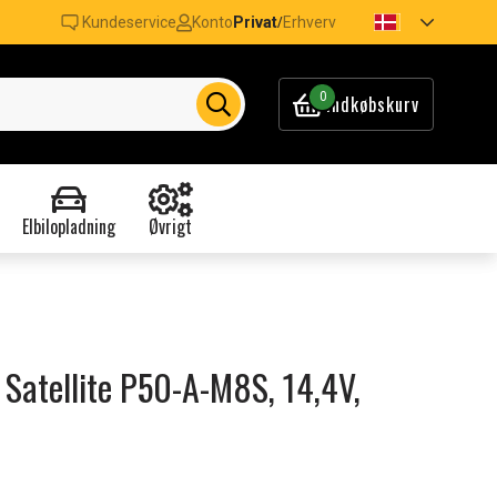
Kundeservice
Konto
Privat
Erhverv
/
0
Indkøbskurv
Elbilopladning
Øvrigt
a Satellite P50-A-M8S, 14,4V,