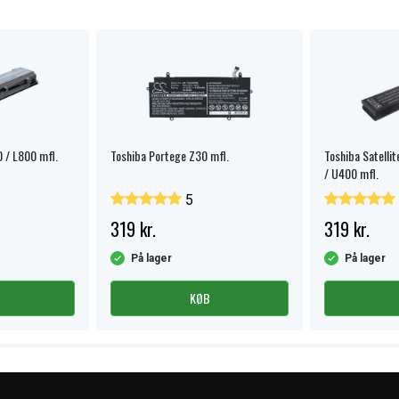
0 / L800 mfl.
Toshiba Portege Z30 mfl.
Toshiba Satelli
/ U400 mfl.
5
319 kr.
319 kr.
På lager
På lager
KØB