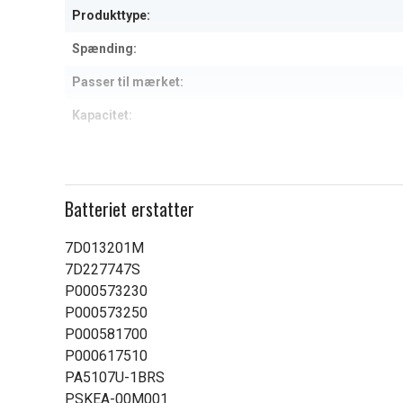
Produkttype:
Spænding:
Passer til mærket:
Kapacitet:
Læs om betydningen af egensk
Batteriet erstatter
7D013201M
7D227747S
P000573230
P000573250
P000581700
P000617510
PA5107U-1BRS
PSKEA-00M001