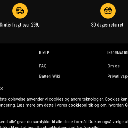
Gratis fragt over 299,-
30 dages returret!
HJÆLP
INFORMATIO
FAQ
Om os
Batteri Wiki
Privatlivspo
Retur
Købsvilkår
ES
e. Vi tilbyder et
Erhvervskunde
Cookies
oldning og meget
dste oplevelse anvender vi cookies og andre teknologier. Cookies kan 
r nethandel siden
noncering. Læs mere om dette i vores
cookiepolitik
og om, hvordan
G
end alle' giver du samtykke til alle disse formål. Du kan også vælge at 
LEVERINGSMULIGHEDER
mtykke til ved at benytte checkboksene ud for formålet.