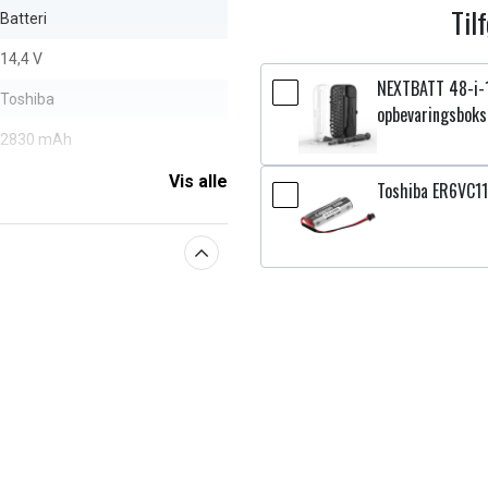
Til
Batteri
14,4 V
NEXTBATT 48-i-
Toshiba
opbevaringsboks
2830 mAh
Vis alle
Toshiba ER6VC11
aberne