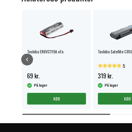
50 / L655
Toshiba ER6VC119A ofa
Toshiba Satellite C85
5
69 kr.
319 kr.
På lager
På lager
KØB
KØB
Item
1
of