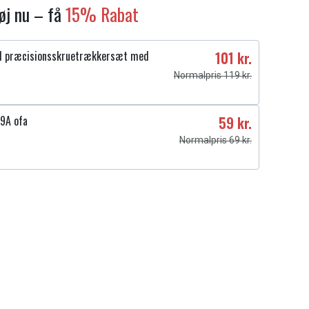
føj nu – få
15% Rabat
1 præcisionsskruetrækkersæt med
101 kr.
Normalpris 119 kr.
9A ofa
59 kr.
Normalpris 69 kr.