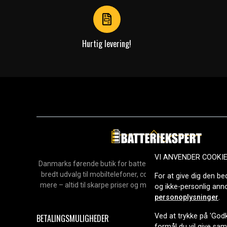
4
Hurtig levering!
VI ANVENDER COOKI
Danmarks førende butik for batterier, opladere og reservedel
bredt udvalg til mobiltelefoner, computere, værktøj, hush
For at give dig den be
mere – altid til skarpe priser og med hurtig levering. Sikke
og ikke-personlig an
2006.
personoplysninger
.
Ved at trykke på 'Godk
BETALINGSMULIGHEDER
formål du vil give sa