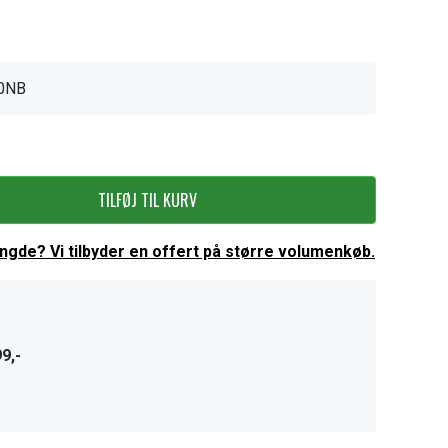
0NB
TILFØJ TIL KURV
ængde? Vi tilbyder en offert på større volumenkøb.
9,-