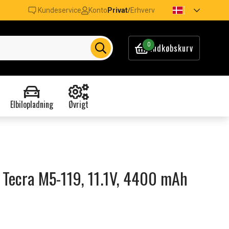
Kundeservice
Konto
Privat
Erhverv
/
0
Indkøbskurv
Elbilopladning
Øvrigt
ba Tecra M5-119, 11.1V, 4400 mAh