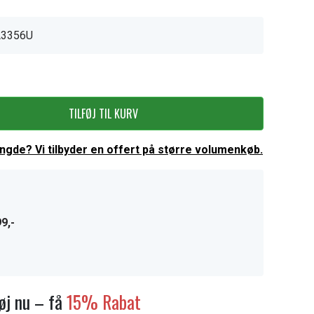
3356U
TILFØJ TIL KURV
ængde? Vi tilbyder en offert på større volumenkøb.
9,-
føj nu – få
15% Rabat