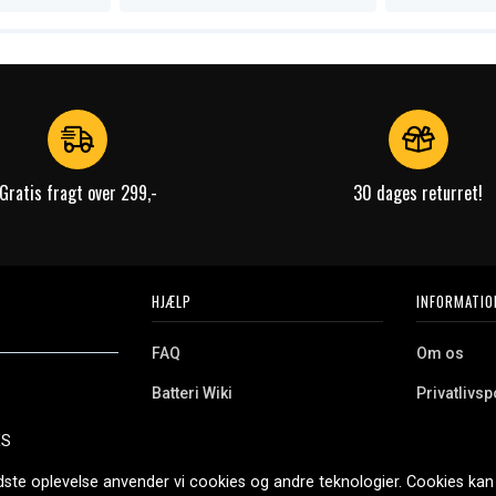
Gratis fragt over 299,-
30 dages returret!
HJÆLP
INFORMATIO
FAQ
Om os
Batteri Wiki
Privatlivspo
Retur
Købsvilkår
ES
e. Vi tilbyder et
Erhvervskunde
Cookies
oldning og meget
dste oplevelse anvender vi cookies og andre teknologier. Cookies kan 