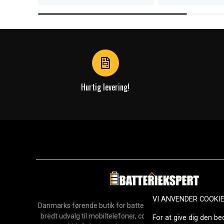
Item
1
of
4
Hurtig levering!
VI ANVENDER COOKI
Danmarks førende butik for batterier, opladere og reservedel
bredt udvalg til mobiltelefoner, computere, værktøj, hush
For at give dig den be