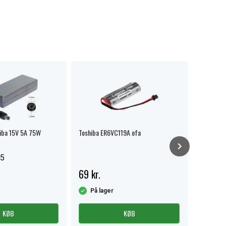
hiba 15V 5A 75W
Toshiba ER6VC119A ofa
Acer Aspi
5
69 kr.
259 kr
På lager
På la
KØB
KØB