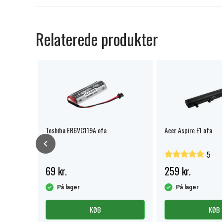
Relaterede produkter
 75W
Toshiba ER6VC119A ofa
Acer Aspire E1 ofa
5
69 kr.
259 kr.
På lager
På lager
KØB
KØB