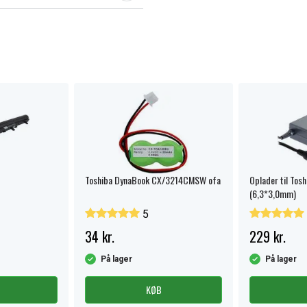
Toshiba DynaBook CX/3214CMSW ofa
Oplader til Tos
(6,3*3,0mm)
5
34 kr.
229 kr.
På lager
På lager
KØB