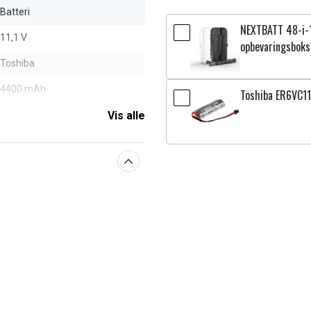
Batteri
NEXTBATT 48-i-
11,1 V
opbevaringsboks
Toshiba
4400 mAh
Toshiba ER6VC11
Vis alle
aberne