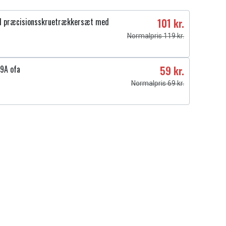
1 præcisionsskruetrækkersæt med
101 kr.
Normalpris 119 kr.
9A ofa
59 kr.
Normalpris 69 kr.