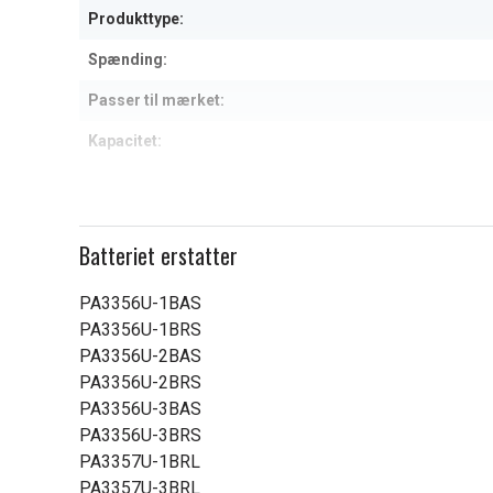
Produkttype:
Spænding:
Passer til mærket:
Kapacitet:
Læs om betydningen af egensk
Batteriet erstatter
PA3356U-1BAS
PA3356U-1BRS
PA3356U-2BAS
PA3356U-2BRS
PA3356U-3BAS
PA3356U-3BRS
PA3357U-1BRL
PA3357U-3BRL